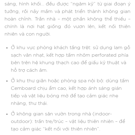
sáng, hình khối… đều được “ngâm kỹ” từ giai đoạn ý
tưởng, rồi nảy mầm và phát triển thành không gian
hoàn chỉnh. Trần nhà – một phần không thể thiếu –
chính là nơi hạt giống đó vươn lên, kết nối thiên
nhiên và con người.
Ở khu vực phòng khách tầng trệt: sử dụng lam gỗ
sạch vân nhạt, kết hợp tấm nhôm perforated phía
bên trên hệ khung thạch cao để giấu kỹ thuật và
hỗ trợ cách âm.
Ở khu thư giãn hoặc phòng spa nội bộ: dùng tấm
Cemboard chịu ẩm cao, kết hợp ánh sáng gián
tiếp và vật liệu bóng mờ để tạo cảm giác nhẹ
nhàng, thư thái.
Ở không gian sân vườn trong nhà (indoor-
outdoor): trần tre/trúc – vật liệu thiên nhiên – để
tạo cảm giác “kết nối với thiên nhiên”.