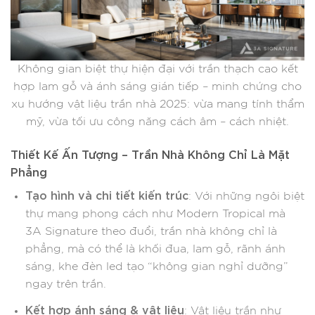
Không gian biệt thự hiện đại với trần thạch cao kết
hợp lam gỗ và ánh sáng gián tiếp – minh chứng cho
xu hướng vật liệu trần nhà 2025: vừa mang tính thẩm
mỹ, vừa tối ưu công năng cách âm – cách nhiệt.
Thiết Kế Ấn Tượng – Trần Nhà Không Chỉ Là Mặt
Phẳng
Tạo hình và chi tiết kiến trúc
: Với những ngôi biệt
thự mang phong cách như Modern Tropical mà
3A Signature theo đuổi, trần nhà không chỉ là
phẳng, mà có thể là khối đua, lam gỗ, rãnh ánh
sáng, khe đèn led tạo “không gian nghỉ dưỡng”
ngay trên trần.
Kết hợp ánh sáng & vật liệu
: Vật liệu trần như