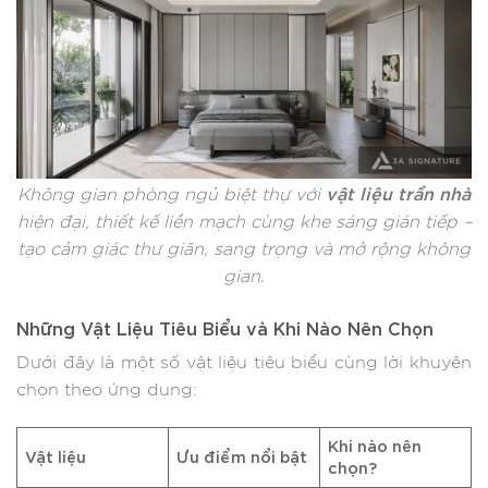
vật liệu trần nhà
Không gian phòng ngủ biệt thự với
hiện đại, thiết kế liền mạch cùng khe sáng gián tiếp –
tạo cảm giác thư giãn, sang trọng và mở rộng không
gian.
Những Vật Liệu Tiêu Biểu và Khi Nào Nên Chọn
Dưới đây là một số vật liệu tiêu biểu cùng lời khuyên
chọn theo ứng dụng:
Khi nào nên
Vật liệu
Ưu điểm nổi bật
chọn?