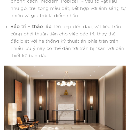
phong cách “Modern Tropical” – yếu tố vật liệu
như gỗ, tre, tông màu đất, kết hợp với ánh sáng tự
nhiên và gió trời là điểm nhấn.
Bảo trì – tháo lắp
: Dù đẹp đến đâu, vật liệu trần
cũng phải thuận tiện cho việc bảo trì, thay thế –
đặc biệt với hệ thống kỹ thuật ẩn phía trên trần.
Thiếu lưu ý này có thể dẫn tới trần bị “sai” với bản
thiết kế ban đầu.