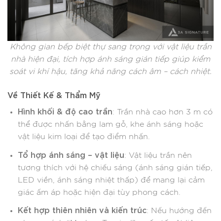
Không gian bếp biệt thự sang trọng với vật liệu trần
nhà hiện đại, tích hợp ánh sáng gián tiếp giúp kiểm
soát vi khí hậu, tăng khả năng cách âm – cách nhiệt.
Về Thiết Kế & Thẩm Mỹ
Hình khối & độ cao trần
: Trần nhà cao hơn 3 m có
thể được nhấn bằng lam gỗ, khe ánh sáng hoặc
vật liệu kim loại để tạo điểm nhấn.
Tổ hợp ánh sáng – vật liệu
: Vật liệu trần nên
tương thích với hệ chiếu sáng (ánh sáng gián tiếp,
LED viền, ánh sáng nhiệt thấp) để mang lại cảm
giác ấm áp hoặc hiện đại tùy phong cách.
Kết hợp thiên nhiên và kiến trúc
: Nếu hướng đến