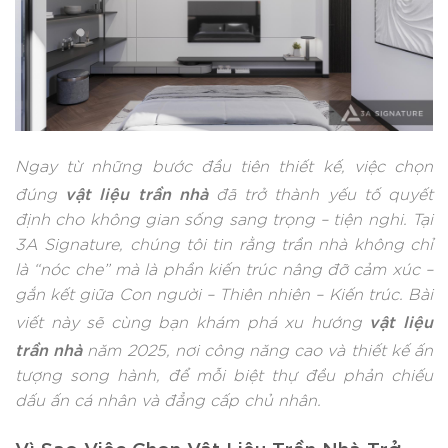
Ngay từ những bước đầu tiên thiết kế, việc chọn
vật liệu trần nhà
đúng
đã trở thành yếu tố quyết
định cho không gian sống sang trọng – tiện nghi. Tại
3A Signature, chúng tôi tin rằng trần nhà không chỉ
là “nóc che” mà là phần kiến trúc nâng đỡ cảm xúc –
gắn kết giữa Con người – Thiên nhiên – Kiến trúc. Bài
vật liệu
viết này sẽ cùng bạn khám phá xu hướng
trần nhà
năm 2025, nơi công năng cao và thiết kế ấn
tượng song hành, để mỗi biệt thự đều phản chiếu
dấu ấn cá nhân và đẳng cấp chủ nhân.
Vì Sao Việc Chọn Vật Liệu Trần Nhà Trở