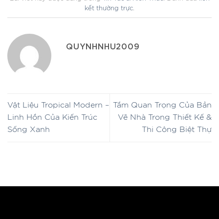
kết thường trực
.
QUYNHNHU2009
Vật Liệu Tropical Modern –
Tầm Quan Trọng Của Bản
Linh Hồn Của Kiến Trúc
Vẽ Nhà Trong Thiết Kế &
Sống Xanh
Thi Công Biệt Thự