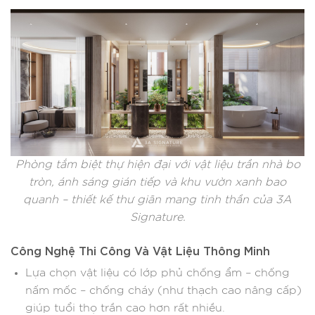
Phòng tắm biệt thự hiện đại với vật liệu trần nhà bo
tròn, ánh sáng gián tiếp và khu vườn xanh bao
quanh – thiết kế thư giãn mang tinh thần của 3A
Signature.
Công Nghệ Thi Công Và Vật Liệu Thông Minh
Lựa chọn vật liệu có lớp phủ chống ẩm – chống
nấm mốc – chống cháy (như thạch cao nâng cấp)
giúp tuổi thọ trần cao hơn rất nhiều.