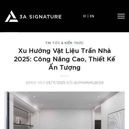
Bỏ
qua
VI
|
EN
nội
dung
TIN TỨC & KIẾN THỨC
Xu Hướng Vật Liệu Trần Nhà
2025: Công Năng Cao, Thiết Kế
Ấn Tượng
ĐĂNG VÀO
03/11/2025
BỞI
QUYNHNHU2009