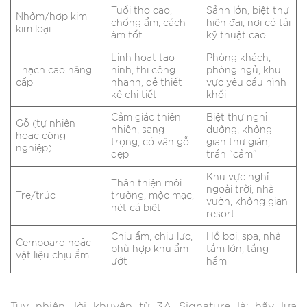
Tuổi thọ cao,
Sảnh lớn, biệt thự
Nhôm/hợp kim
chống ẩm, cách
hiện đại, nơi có tải
kim loại
âm tốt
kỹ thuật cao
Linh hoạt tạo
Phòng khách,
Thạch cao nâng
hình, thi công
phòng ngủ, khu
cấp
nhanh, dễ thiết
vực yêu cầu hình
kế chi tiết
khối
Cảm giác thiên
Biệt thự nghỉ
Gỗ (tự nhiên
nhiên, sang
dưỡng, không
hoặc công
trọng, có vân gỗ
gian thư giãn,
nghiệp)
đẹp
trần “cảm”
Khu vực nghỉ
Thân thiện môi
ngoài trời, nhà
Tre/trúc
trường, mộc mạc,
vườn, không gian
nét cá biệt
resort
Chịu ẩm, chịu lực,
Hồ bơi, spa, nhà
Cemboard hoặc
phù hợp khu ẩm
tắm lớn, tầng
vật liệu chịu ẩm
ướt
hầm
Tuy nhiên, lời khuyên từ 3A Signature là: hãy lựa