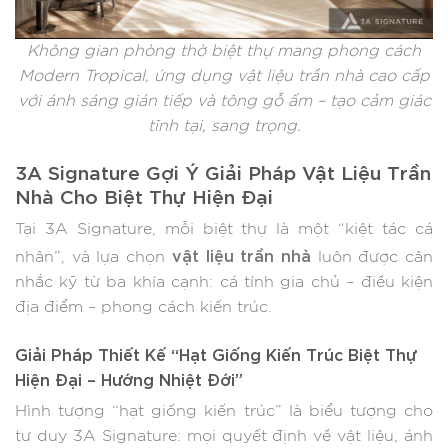
Không gian phòng thờ biệt thự mang phong cách
Modern Tropical, ứng dụng vật liệu trần nhà cao cấp
với ánh sáng gián tiếp và tông gỗ ấm – tạo cảm giác
tĩnh tại, sang trọng.
3A Signature Gợi Ý Giải Pháp Vật Liệu Trần
Nhà Cho Biệt Thự Hiện Đại
Tại 3A Signature, mỗi biệt thự là một “kiệt tác cá
vật liệu trần nhà
nhân”, và lựa chọn
luôn được cân
nhắc kỹ từ ba khía cạnh: cá tính gia chủ – điều kiện
địa điểm – phong cách kiến trúc.
Giải Pháp Thiết Kế “Hạt Giống Kiến Trúc Biệt Thự
Hiện Đại – Hướng Nhiệt Đới”
Hình tượng “hạt giống kiến trúc” là biểu tượng cho
tư duy 3A Signature: mọi quyết định về vật liệu, ánh