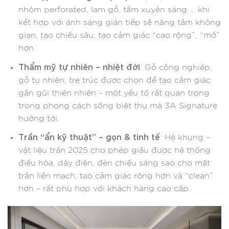
nhôm perforated, lam gỗ, tấm xuyên sáng … khi
kết hợp với ánh sáng gián tiếp sẽ nâng tầm không
gian, tạo chiều sâu, tạo cảm giác “cao rộng”, “mở”
hơn.
Thẩm mỹ tự nhiên – nhiệt đới
: Gỗ công nghiệp,
gỗ tự nhiên, tre trúc được chọn để tạo cảm giác
gần gũi thiên nhiên – một yếu tố rất quan trọng
trong phong cách sống biệt thự mà 3A Signature
hướng tới.
Trần “ẩn kỹ thuật” – gọn & tinh tế
: Hệ khung –
vật liệu trần 2025 cho phép giấu được hệ thống
điều hòa, dây điện, đèn chiếu sáng sao cho mặt
trần liền mạch, tạo cảm giác rộng hơn và “clean”
hơn – rất phù hợp với khách hàng cao cấp.