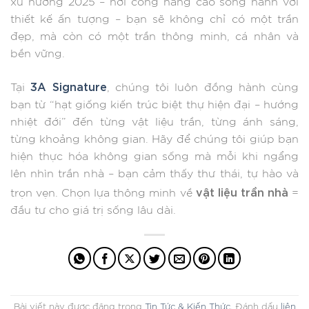
xu hướng 2025 – nơi công năng cao song hành với
thiết kế ấn tượng – bạn sẽ không chỉ có một trần
đẹp, mà còn có một trần thông minh, cá nhân và
bền vững.
3A Signature
Tại
, chúng tôi luôn đồng hành cùng
bạn từ “hạt giống kiến trúc biệt thự hiện đại – hướng
nhiệt đới” đến từng vật liệu trần, từng ánh sáng,
từng khoảng không gian. Hãy để chúng tôi giúp bạn
hiện thực hóa không gian sống mà mỗi khi ngẩng
lên nhìn trần nhà – bạn cảm thấy thư thái, tự hào và
vật liệu trần nhà
trọn vẹn. Chọn lựa thông minh về
=
đầu tư cho giá trị sống lâu dài.
Bài viết này được đăng trong
Tin Tức & Kiến Thức
. Đánh dấu
liên