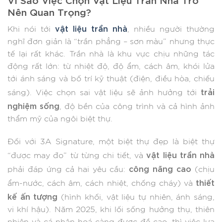
Nên Quan Trọng?
vật liệu trần nhà
Khi nói tới
, nhiều người thường
nghĩ đơn giản là “trần phẳng – sơn màu” nhưng thực
tế lại rất khác. Trần nhà là khu vực chịu những tác
động rất lớn: từ nhiệt độ, độ ẩm, cách âm, khói lửa
tới ánh sáng và bố trí kỹ thuật (điện, điều hòa, chiếu
trải
sáng). Việc chọn sai vật liệu sẽ ảnh hưởng tới
nghiệm sống
, độ bền của công trình và cả hình ảnh
thẩm mỹ của ngôi biệt thự.
Đối với 3A Signature, một biệt thự đẹp là biệt thự
vật liệu trần nhà
“được may đo” từ từng chi tiết, và
công năng cao
phải đáp ứng cả hai yêu cầu:
(chịu
thiết
ẩm-nước, cách âm, cách nhiệt, chống cháy) và
kế ấn tượng
(hình khối, vật liệu tự nhiên, ánh sáng,
vi khí hậu). Năm 2025, khi lối sống hưởng thụ, thiên