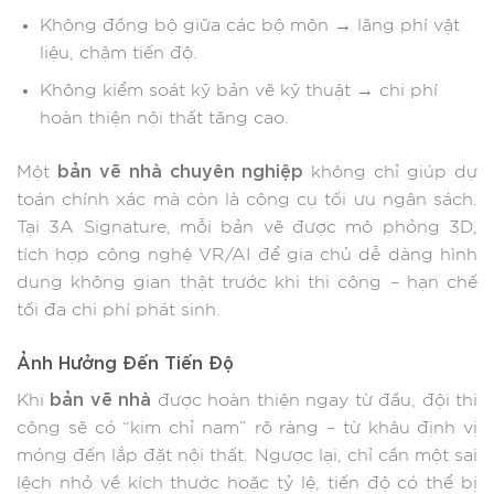
Không đồng bộ giữa các bộ môn → lãng phí vật
liệu, chậm tiến độ.
Không kiểm soát kỹ bản vẽ kỹ thuật → chi phí
hoàn thiện nội thất tăng cao.
bản vẽ nhà chuyên nghiệp
Một
không chỉ giúp dự
toán chính xác mà còn là công cụ tối ưu ngân sách.
Tại 3A Signature, mỗi bản vẽ được mô phỏng 3D,
tích hợp công nghệ VR/AI để gia chủ dễ dàng hình
dung không gian thật trước khi thi công – hạn chế
tối đa chi phí phát sinh.
Ảnh Hưởng Đến Tiến Độ
bản vẽ nhà
Khi
được hoàn thiện ngay từ đầu, đội thi
công sẽ có “kim chỉ nam” rõ ràng – từ khâu định vị
móng đến lắp đặt nội thất. Ngược lại, chỉ cần một sai
lệch nhỏ về kích thước hoặc tỷ lệ, tiến độ có thể bị