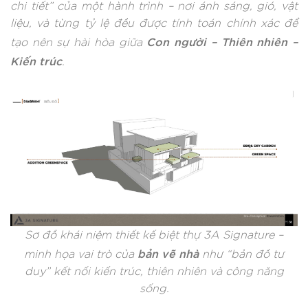
chi tiết” của một hành trình – nơi ánh sáng, gió, vật
liệu, và từng tỷ lệ đều được tính toán chính xác để
Con người – Thiên nhiên –
tạo nên sự hài hòa giữa
Kiến trúc
.
Sơ đồ khái niệm thiết kế biệt thự 3A Signature –
bản vẽ nhà
minh họa vai trò của
như “bản đồ tư
duy” kết nối kiến trúc, thiên nhiên và công năng
sống.