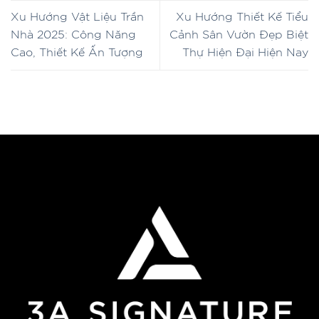
Xu Hướng Vật Liệu Trần
Xu Hướng Thiết Kế Tiểu
Nhà 2025: Công Năng
Cảnh Sân Vườn Đẹp Biệt
Cao, Thiết Kế Ấn Tượng
Thự Hiện Đại Hiện Nay