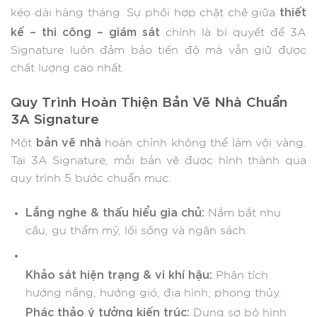
thiết
kéo dài hàng tháng. Sự phối hợp chặt chẽ giữa
kế – thi công – giám sát
chính là bí quyết để 3A
Signature luôn đảm bảo tiến độ mà vẫn giữ được
chất lượng cao nhất.
Quy Trình Hoàn Thiện Bản Vẽ Nhà Chuẩn
3A Signature
bản vẽ nhà
Một
hoàn chỉnh không thể làm vội vàng.
Tại 3A Signature, mỗi bản vẽ được hình thành qua
quy trình 5 bước chuẩn mực:
Lắng nghe & thấu hiểu gia chủ:
Nắm bắt nhu
cầu, gu thẩm mỹ, lối sống và ngân sách.
Khảo sát hiện trạng & vi khí hậu:
Phân tích
hướng nắng, hướng gió, địa hình, phong thủy.
Phác thảo ý tưởng kiến trúc:
Dựng sơ bộ hình