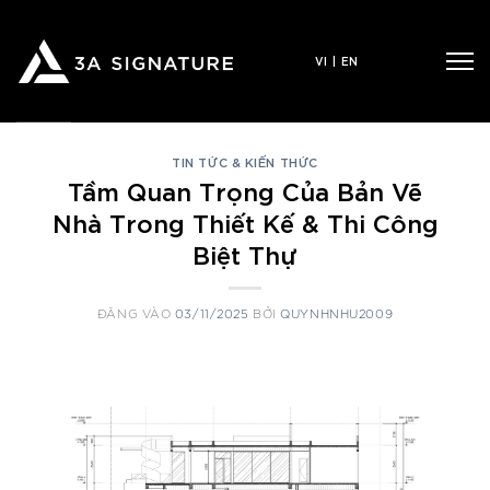
Bỏ
qua
VI
|
EN
nội
dung
TIN TỨC & KIẾN THỨC
Tầm Quan Trọng Của Bản Vẽ
Nhà Trong Thiết Kế & Thi Công
Biệt Thự
ĐĂNG VÀO
03/11/2025
BỞI
QUYNHNHU2009