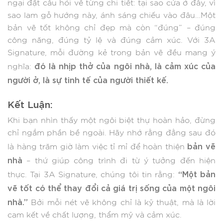
ngại đặt câu hỏi về từng chi tiết: tại sao cửa ở đây, vì
sao lam gỗ hướng này, ánh sáng chiếu vào đâu…Một
bản vẽ tốt không chỉ đẹp mà còn “đúng” – đúng
công năng, đúng tỷ lệ và đúng cảm xúc. Với 3A
Signature, mỗi đường kẻ trong bản vẽ đều mang ý
đó là nhịp thở của ngôi nhà, là cảm xúc của
nghĩa:
người ở, là sự tinh tế của người thiết kế.
Kết Luận:
Khi bạn nhìn thấy một ngôi biệt thự hoàn hảo, đừng
chỉ ngắm phần bề ngoài. Hãy nhớ rằng đằng sau đó
bản vẽ
là hàng trăm giờ làm việc tỉ mỉ để hoàn thiện
nhà
– thứ giúp công trình đi từ ý tưởng đến hiện
“Một bản
thực. Tại 3A Signature, chúng tôi tin rằng:
vẽ tốt có thể thay đổi cả giá trị sống của một ngôi
nhà.”
Bởi mỗi nét vẽ không chỉ là kỹ thuật, mà là lời
cam kết về chất lượng, thẩm mỹ và cảm xúc.