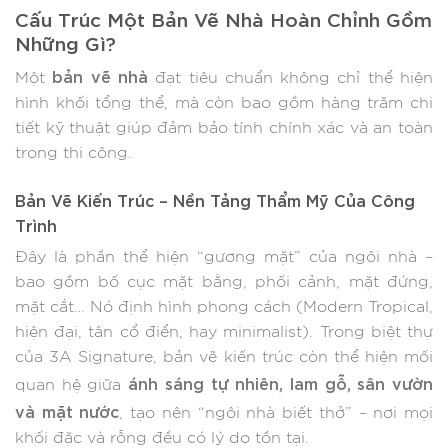
Cấu Trúc Một Bản Vẽ Nhà Hoàn Chỉnh Gồm
Những Gì?
bản vẽ nhà
Một
đạt tiêu chuẩn không chỉ thể hiện
hình khối tổng thể, mà còn bao gồm hàng trăm chi
tiết kỹ thuật giúp đảm bảo tính chính xác và an toàn
trong thi công.
Bản Vẽ Kiến Trúc – Nền Tảng Thẩm Mỹ Của Công
Trình
Đây là phần thể hiện “gương mặt” của ngôi nhà –
bao gồm bố cục mặt bằng, phối cảnh, mặt đứng,
mặt cắt… Nó định hình phong cách (Modern Tropical,
hiện đại, tân cổ điển, hay minimalist). Trong biệt thự
của 3A Signature, bản vẽ kiến trúc còn thể hiện mối
ánh sáng tự nhiên, lam gỗ, sân vườn
quan hệ giữa
và mặt nước
, tạo nên “ngôi nhà biết thở” – nơi mọi
khối đặc và rỗng đều có lý do tồn tại.