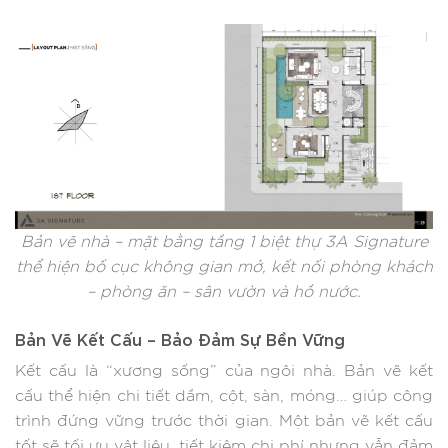
Bản vẽ nhà – mặt bằng tầng 1 biệt thự 3A Signature
thể hiện bố cục không gian mở, kết nối phòng khách
– phòng ăn – sân vườn và hồ nước.
Bản Vẽ Kết Cấu – Bảo Đảm Sự Bền Vững
Kết cấu là “xương sống” của ngôi nhà. Bản vẽ kết
cấu thể hiện chi tiết dầm, cột, sàn, móng… giúp công
trình đứng vững trước thời gian. Một bản vẽ kết cấu
tốt sẽ tối ưu vật liệu, tiết kiệm chi phí nhưng vẫn đảm