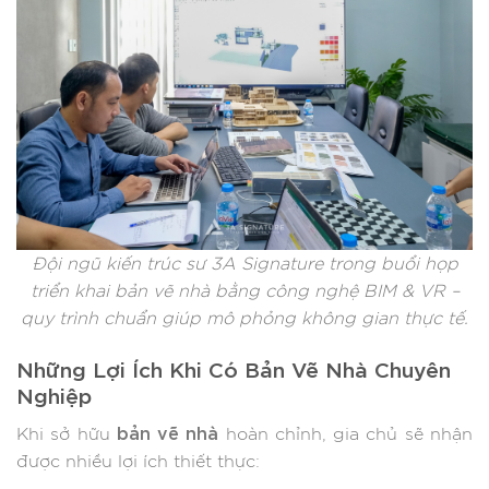
Đội ngũ kiến trúc sư 3A Signature trong buổi họp
triển khai bản vẽ nhà bằng công nghệ BIM & VR –
quy trình chuẩn giúp mô phỏng không gian thực tế.
Những Lợi Ích Khi Có Bản Vẽ Nhà Chuyên
Nghiệp
bản vẽ nhà
Khi sở hữu
hoàn chỉnh, gia chủ sẽ nhận
được nhiều lợi ích thiết thực: