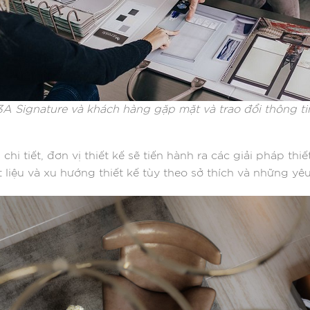
3A Signature và khách hàng gặp mặt và trao đổi thông ti
chi tiết, đơn vị thiết kế sẽ tiến hành ra các giải pháp th
 liệu và xu hướng thiết kế tùy theo sở thích và những yê