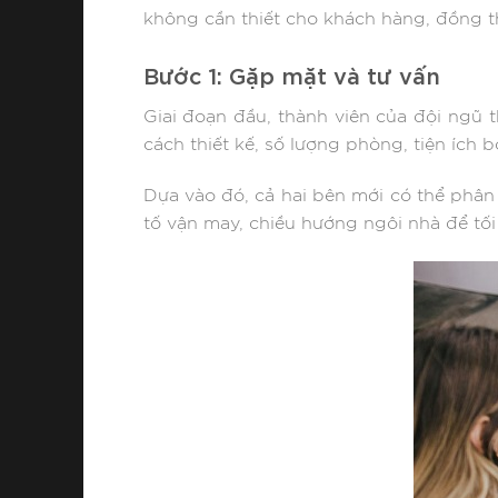
không cần thiết cho khách hàng, đồng th
Bước 1: Gặp mặt và tư vấn
Giai đoạn đầu, thành viên của đội ngũ
cách thiết kế, số lượng phòng, tiện ích 
Dựa vào đó, cả hai bên mới có thể phân t
tố vận may, chiều hướng ngôi nhà để tố