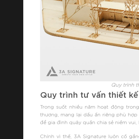
Quy trình t
Quy trình tư vấn thiết k
Trong suốt nhiều năm hoạt động trong 
thương, mang lại dấu ấn riêng phù hợp 
để gia đình quây quần chia sẻ niềm vui, 
Chính vì thế, 3A Signature luôn cố gắ