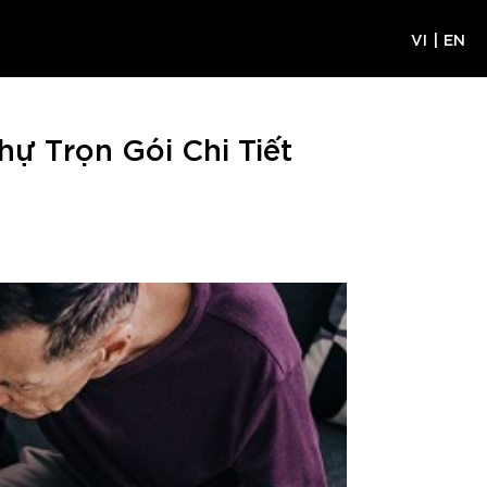
VI
|
EN
hự Trọn Gói Chi Tiết