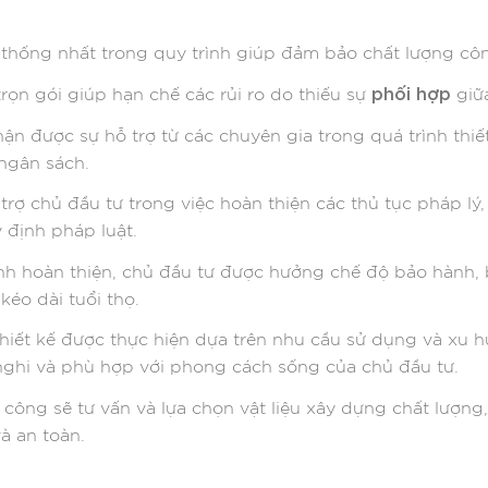
 thống nhất trong quy trình giúp đảm bảo chất lượng công
phối hợp
 trọn gói giúp hạn chế các rủi ro do thiếu sự
giữ
hận được sự hỗ trợ từ các chuyên gia trong quá trình thi
gân sách. ​
 trợ chủ đầu tư trong việc hoàn thiện các thủ tục pháp lý,
 định pháp luật. ​
rình hoàn thiện, chủ đầu tư được hưởng chế độ bảo hành, 
kéo dài tuổi thọ. ​
Thiết kế được thực hiện dựa trên nhu cầu sử dụng và xu 
nghi và phù hợp với phong cách sống của chủ đầu tư.
hi công sẽ tư vấn và lựa chọn vật liệu xây dựng chất lượn
 an toàn. ​