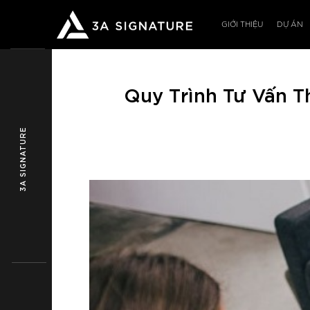
Bỏ
qua
GIỚI THIỆU
DỰ ÁN
nội
dung
Quy Trình Tư Vấn Th
3A SIGNATURE