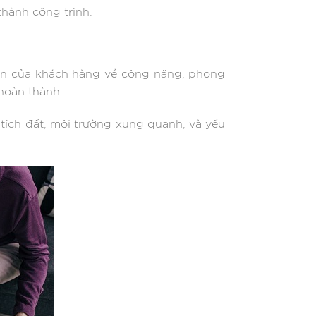
thành công trình.
uốn của khách hàng về công năng, phong
 hoàn thành.
n tích đất, môi trường xung quanh, và yếu