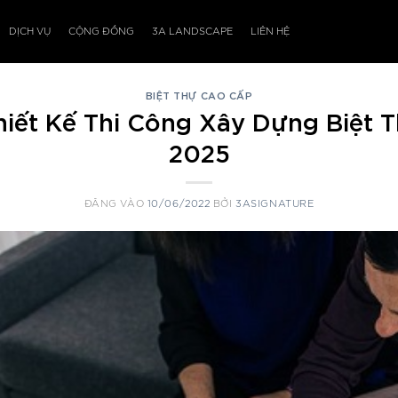
DỊCH VỤ
CỘNG ĐỒNG
3A LANDSCAPE
LIÊN HỆ
BIỆT THỰ CAO CẤP
iết Kế Thi Công Xây Dựng Biệt T
2025
ĐĂNG VÀO
10/06/2022
BỞI
3ASIGNATURE