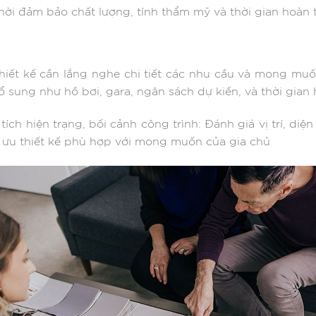
ời đảm bảo chất lượng, tính thẩm mỹ và thời gian hoàn 
 thiết kế cần lắng nghe chi tiết các nhu cầu và mong m
bổ sung như hồ bơi, gara, ngân sách dự kiến, và thời gian
ích hiện trạng, bối cảnh công trình: Đánh giá vị trí, diệ
i ưu thiết kế phù hợp với mong muốn của gia chủ