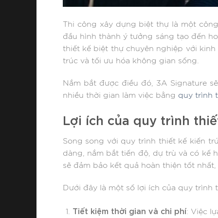
Thi công xây dựng biệt thự là một công 
đầu hình thành ý tưởng sáng tạo đến hoà
thiết kế biệt thự chuyên nghiệp với kin
trúc và tối ưu hóa không gian sống.
Nắm bắt được điều đó, 3A Signature sẽ
nhiều thời gian làm việc bằng
quy trình 
Lợi ích của quy trình thi
Song song với quy trình thiết kế kiến trú
dàng, nắm bắt tiến độ, dự trù và có kế h
sẽ đảm bảo kết quả hoàn thiện tốt nhấ
Dưới đây là một số lợi ích của quy trình 
Tiết kiệm thời gian và chi phí
: Việc l