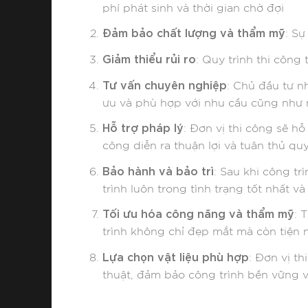
phí phát sinh và thời gian chờ đợi
Đảm bảo chất lượng và thẩm mỹ
: Sự
Giảm thiểu rủi ro
: Quy trình thi công
Tư vấn chuyên nghiệp
: Chủ đầu tư n
ưu và phù hợp với nhu cầu cũng như n
Hỗ trợ pháp lý
: Đơn vị thi công sẽ hỗ
công diễn ra thuận lợi và tuân thủ quy
Bảo hành và bảo trì
: Sau khi công t
trình luôn trong tình trạng tốt nhất và 
Tối ưu hóa công năng và thẩm mỹ
: 
trình không chỉ đẹp mắt mà còn tiện 
Lựa chọn vật liệu phù hợp
: Đơn vị t
thuật, đảm bảo công trình bền vững và