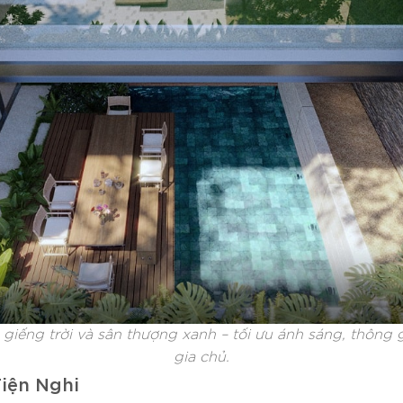
 giếng trời và sân thượng xanh – tối ưu ánh sáng, thông g
gia chủ.
iện Nghi