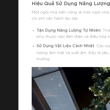
Hiệu Quả Sử Dụng Năng Lượng 
Một ngôi nhà bền vững là một ngôi nhà t
chi phí vận hành lâu dài.
Tận Dụng Năng Lượng Tự Nhiên:
Thiế
phụ thuộc vào đèn điện và điều hòa k
Sử Dụng Vật Liệu Cách Nhiệt
: Các lo
lượng làm mát và sưởi ấm. Đây là yếu
trường.