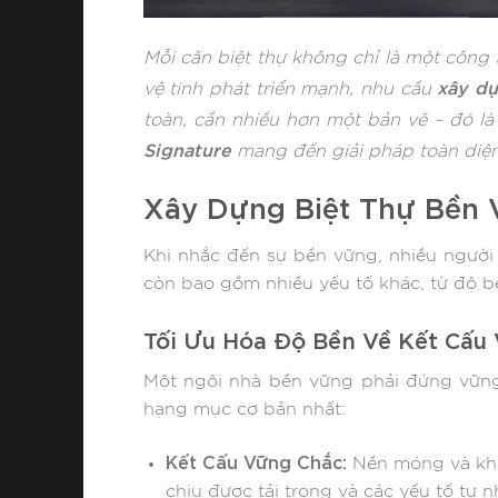
Mỗi căn biệt thự không chỉ là một công t
xây dự
vệ tinh phát triển mạnh, nhu cầu
toàn, cần nhiều hơn một bản vẽ – đó là 
Signature
mang đến giải pháp toàn diện
Xây Dựng Biệt Thự Bền 
Khi nhắc đến sự bền vững, nhiều người 
còn bao gồm nhiều yếu tố khác, từ độ b
Tối Ưu Hóa Độ Bền Về Kết Cấu
Một ngôi nhà bền vững phải đứng vững 
hạng mục cơ bản nhất:
Kết Cấu Vững Chắc:
Nền móng và khun
chịu được tải trọng và các yếu tố tự n