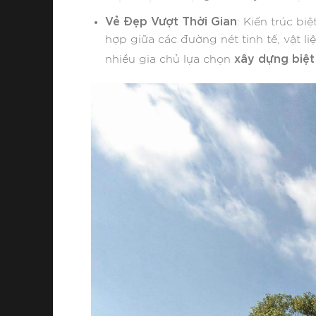
Vẻ Đẹp Vượt Thời Gian
: Kiến trúc b
hợp giữa các đường nét tinh tế, vật li
xây dựng biệt
nhiều gia chủ lựa chọn