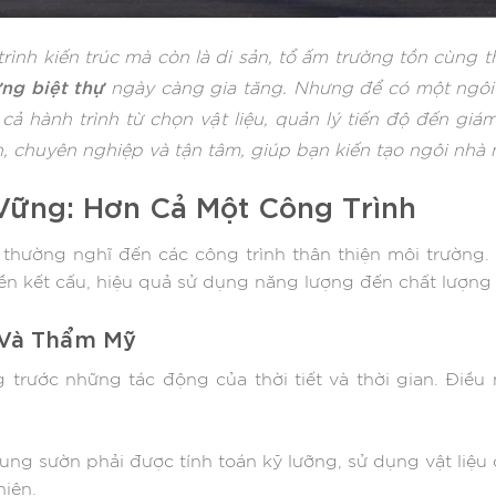
rình kiến trúc mà còn là di sản, tổ ấm trường tồn cùng th
ng biệt thự
ngày càng gia tăng. Nhưng để có một ngôi 
cả hành trình từ chọn vật liệu, quản lý tiến độ đến giá
, chuyên nghiệp và tận tâm, giúp bạn kiến tạo ngôi nhà 
Vững: Hơn Cả Một Công Trình
thường nghĩ đến các công trình thân thiện môi trường.
ền kết cấu, hiệu quả sử dụng năng lượng đến chất lượng
 Và Thẩm Mỹ
trước những tác động của thời tiết và thời gian. Điều
g sườn phải được tính toán kỹ lưỡng, sử dụng vật liệu
hiên.