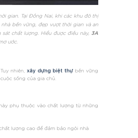
ời gian. Tại Đồng Nai, khi các khu đô thị
nhà bền vững, đẹp vượt thời gian và an
3A
m sát chất lượng. Hiểu được điều này,
mơ ước.
xây dựng biệt thự
 Tuy nhiên,
bền vững
 cuộc sống của gia chủ.
 này phụ thuộc vào chất lượng từ những
 chất lượng cao để đảm bảo ngôi nhà