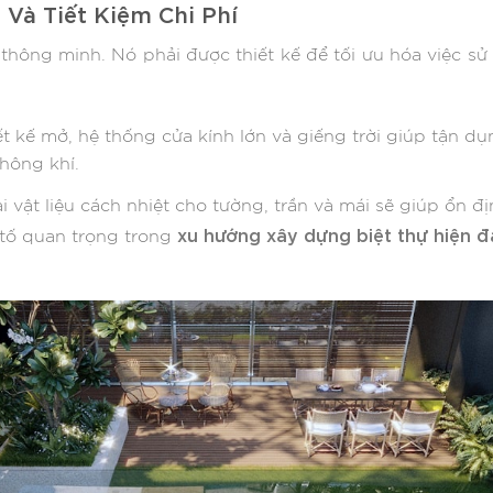
Và Tiết Kiệm Chi Phí
hông minh. Nó phải được thiết kế để tối ưu hóa việc sử
t kế mở, hệ thống cửa kính lớn và giếng trời giúp tận dụ
hông khí.
ại vật liệu cách nhiệt cho tường, trần và mái sẽ giúp ổn đ
xu hướng xây dựng biệt thự hiện đ
 tố quan trọng trong