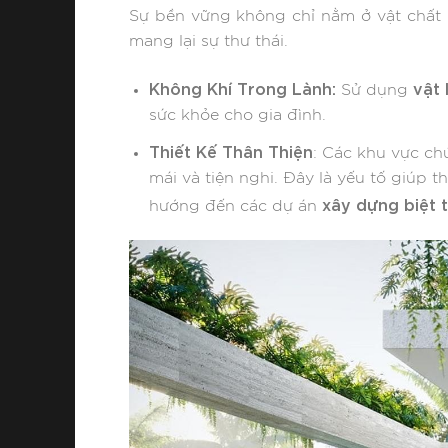
Sự bền vững không chỉ nằm ở vật chất 
mang lại sự thư thái.
Không Khí Trong Lành:
vật 
Sử dụng
sức khỏe cho gia đình.
Thiết Kế Thân Thiện
: Các khu vực ch
mái và tiện nghi. Đây là yếu tố giúp t
xây dựng biệt 
hướng đến các dự án