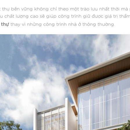
iệt thự bền vững không chỉ theo một trào lưu nhất thời m
ệu chất lượng cao sẽ giúp công trình giữ được giá trị thẩ
 thự
thay vì những công trình nhà ở thông thường.