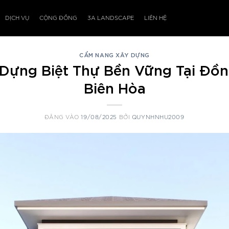
DỊCH VỤ
CỘNG ĐỒNG
3A LANDSCAPE
LIÊN HỆ
CẨM NANG XÂY DỰNG
Dựng Biệt Thự Bền Vững Tại Đồn
Biên Hòa
ĐĂNG VÀO
19/08/2025
BỞI
QUYNHNHU2009