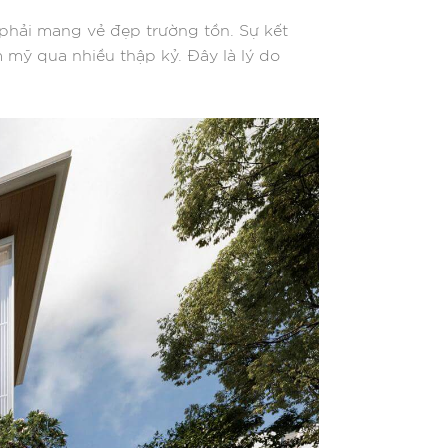
à phải mang vẻ đẹp trường tồn. Sự kết
m mỹ qua nhiều thập kỷ. Đây là lý do