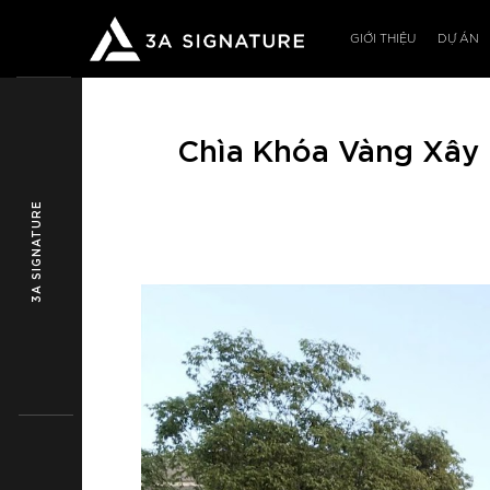
Bỏ
qua
GIỚI THIỆU
DỰ ÁN
nội
dung
Chìa Khóa Vàng Xây 
3A SIGNATURE