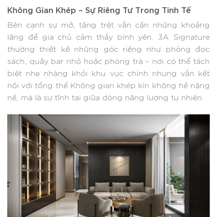
Không Gian Khép – Sự Riêng Tư Trong Tinh Tế
Bên cạnh sự mở, tầng trệt vẫn cần những khoảng
lặng để gia chủ cảm thấy bình yên. 3A Signature
thường thiết kế những góc riêng như phòng đọc
sách, quầy bar nhỏ hoặc phòng trà – nơi có thể tách
biệt nhẹ nhàng khỏi khu vực chính nhưng vẫn kết
nối với tổng thể Không gian khép kín không hề nặng
nề, mà là sự tĩnh tại giữa dòng năng lượng tự nhiên.