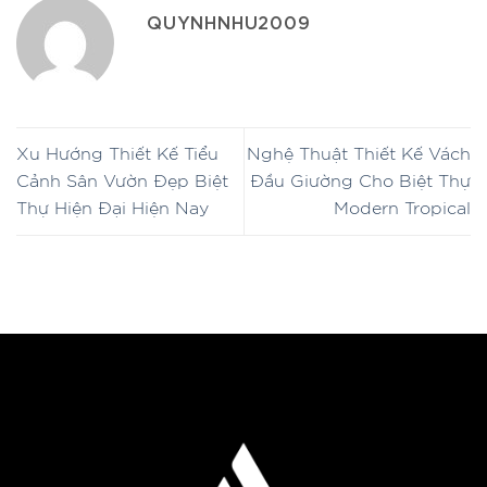
QUYNHNHU2009
Xu Hướng Thiết Kế Tiểu
Nghệ Thuật Thiết Kế Vách
Cảnh Sân Vườn Đẹp Biệt
Đầu Giường Cho Biệt Thự
Thự Hiện Đại Hiện Nay
Modern Tropical