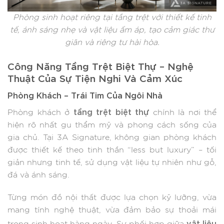
Phòng sinh hoạt riêng tại tầng trệt với thiết kế tinh
tế, ánh sáng nhẹ và vật liệu ấm áp, tạo cảm giác thư
giãn và riêng tư hài hòa.
Công Năng Tầng Trệt Biệt Thự – Nghệ
Thuật Của Sự Tiện Nghi Và Cảm Xúc
Phòng Khách – Trái Tim Của Ngôi Nhà
tầng trệt biệt thự
Phòng khách ở
chính là nơi thể
hiện rõ nhất gu thẩm mỹ và phong cách sống của
gia chủ. Tại 3A Signature, không gian phòng khách
được thiết kế theo tinh thần “less but luxury” – tối
giản nhưng tinh tế, sử dụng vật liệu tự nhiên như gỗ,
đá và ánh sáng.
Từng món đồ nội thất được lựa chọn kỹ lưỡng, vừa
mang tính nghệ thuật, vừa đảm bảo sự thoải mái
vật liệu