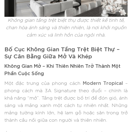
Không gian tầng trệt biệt thự được thiết kế tinh tế,
chan hòa ánh sáng và thiên nhiên, là nơi khởi nguồn
cảm xúc và linh hồn của ngôi nhà.
Bố Cục Không Gian Tầng Trệt Biệt Thự –
Sự Cân Bằng Giữa Mở Và Khép
Không Gian Mở – Khi Thiên Nhiên Trở Thành Một
Phần Cuộc Sống
Modern Tropical
Một đặc trưng của phong cách
–
phong cách mà 3A Signature theo đuổi – chính là
khả năng “mở”. Tầng trệt được bố trí để đón gió, ánh
sáng và mảng xanh một cách tự nhiên nhất. Những
mảng tường kính lớn, hệ lam gỗ hoặc sân trong trở
thành cầu nối giữa con người và thiên nhiên.