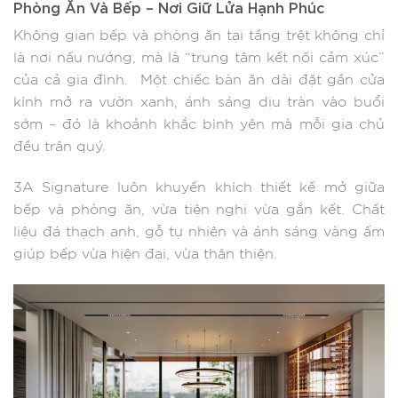
Phòng Ăn Và Bếp – Nơi Giữ Lửa Hạnh Phúc
Không gian bếp và phòng ăn tại tầng trệt không chỉ
là nơi nấu nướng, mà là “trung tâm kết nối cảm xúc”
của cả gia đình. Một chiếc bàn ăn dài đặt gần cửa
kính mở ra vườn xanh, ánh sáng dịu tràn vào buổi
sớm – đó là khoảnh khắc bình yên mà mỗi gia chủ
đều trân quý.
3A Signature luôn khuyến khích thiết kế mở giữa
bếp và phòng ăn, vừa tiện nghi vừa gắn kết. Chất
liệu đá thạch anh, gỗ tự nhiên và ánh sáng vàng ấm
giúp bếp vừa hiện đại, vừa thân thiện.