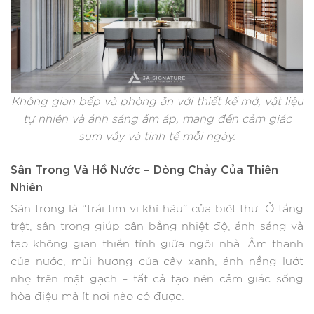
Không gian bếp và phòng ăn với thiết kế mở, vật liệu
tự nhiên và ánh sáng ấm áp, mang đến cảm giác
sum vầy và tinh tế mỗi ngày.
Sân Trong Và Hồ Nước – Dòng Chảy Của Thiên
Nhiên
Sân trong là “trái tim vi khí hậu” của biệt thự. Ở tầng
trệt, sân trong giúp cân bằng nhiệt độ, ánh sáng và
tạo không gian thiền tĩnh giữa ngôi nhà. Âm thanh
của nước, mùi hương của cây xanh, ánh nắng lướt
nhẹ trên mặt gạch – tất cả tạo nên cảm giác sống
hòa điệu mà ít nơi nào có được.