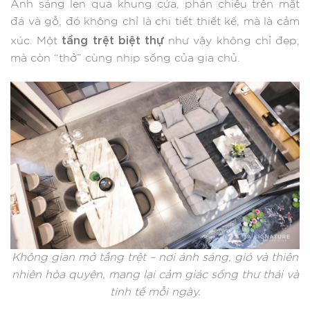
Ánh sáng len qua khung cửa, phản chiếu trên mặt
đá và gỗ, đó không chỉ là chi tiết thiết kế, mà là cảm
tầng trệt biệt thự
xúc. Một
như vậy không chỉ đẹp,
mà còn “thở” cùng nhịp sống của gia chủ.
Không gian mở tầng trệt – nơi ánh sáng, gió và thiên
nhiên hòa quyện, mang lại cảm giác sống thư thái và
tinh tế mỗi ngày.