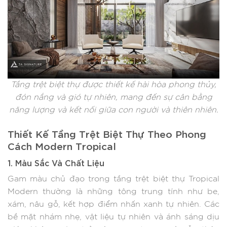
Tầng trệt biệt thự được thiết kế hài hòa phong thủy,
đón nắng và gió tự nhiên, mang đến sự cân bằng
năng lượng và kết nối giữa con người và thiên nhiên.
Thiết Kế Tầng Trệt Biệt Thự Theo Phong
Cách Modern Tropical
1. Màu Sắc Và Chất Liệu
Gam màu chủ đạo trong tầng trệt biệt thự Tropical
Modern thường là những tông trung tính như be,
xám, nâu gỗ, kết hợp điểm nhấn xanh tự nhiên. Các
bề mặt nhám nhẹ, vật liệu tự nhiên và ánh sáng dịu