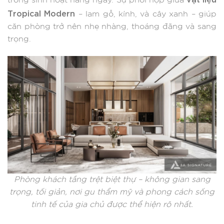
trong sinh hoạt hàng ngày. Sự phối hợp giữa
Tropical Modern
– lam gỗ, kính, và cây xanh – giúp
căn phòng trở nên nhẹ nhàng, thoáng đãng và sang
trọng.
Phòng khách tầng trệt biệt thự – không gian sang
trọng, tối giản, nơi gu thẩm mỹ và phong cách sống
tinh tế của gia chủ được thể hiện rõ nhất.