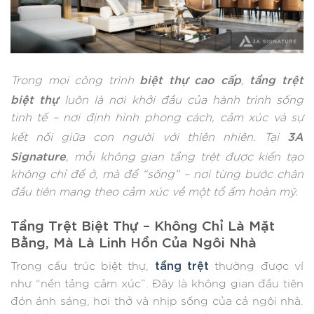
biệt thự cao cấp
tầng trệt
Trong mọi công trình
,
biệt thự
luôn là nơi khởi đầu của hành trình sống
tinh tế – nơi định hình phong cách, cảm xúc và sự
3A
kết nối giữa con người với thiên nhiên. Tại
Signature
, mỗi không gian tầng trệt được kiến tạo
không chỉ để ở, mà để “sống” – nơi từng bước chân
đầu tiên mang theo cảm xúc về một tổ ấm hoàn mỹ.
Tầng Trệt Biệt Thự – Không Chỉ Là Mặt
Bằng, Mà Là Linh Hồn Của Ngôi Nhà
tầng trệt
Trong cấu trúc biệt thự,
thường được ví
như “nền tảng cảm xúc”. Đây là không gian đầu tiên
đón ánh sáng, hơi thở và nhịp sống của cả ngôi nhà.