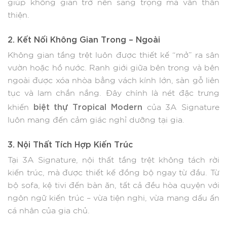
giúp không gian trở nên sang trọng mà vẫn thân
thiện.
2. Kết Nối Không Gian Trong – Ngoài
Không gian tầng trệt luôn được thiết kế “mở” ra sân
vườn hoặc hồ nước. Ranh giới giữa bên trong và bên
ngoài được xóa nhòa bằng vách kính lớn, sàn gỗ liên
tục và lam chắn nắng. Đây chính là nét đặc trưng
biệt thự Tropical Modern
khiến
của 3A Signature
luôn mang đến cảm giác nghỉ dưỡng tại gia.
3. Nội Thất Tích Hợp Kiến Trúc
Tại 3A Signature, nội thất tầng trệt không tách rời
kiến trúc, mà được thiết kế đồng bộ ngay từ đầu. Từ
bộ sofa, kệ tivi đến bàn ăn, tất cả đều hòa quyện với
ngôn ngữ kiến trúc – vừa tiện nghi, vừa mang dấu ấn
cá nhân của gia chủ.