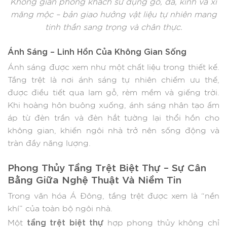
Không gian phòng khách sử dụng gỗ, đá, kính và xi
măng mộc – bản giao hưởng vật liệu tự nhiên mang
tinh thần sang trọng và chân thực.
Ánh Sáng – Linh Hồn Của Không Gian Sống
Ánh sáng được xem như một chất liệu trong thiết kế.
Tầng trệt là nơi ánh sáng tự nhiên chiếm ưu thế,
được điều tiết qua lam gỗ, rèm mềm và giếng trời.
Khi hoàng hôn buông xuống, ánh sáng nhân tạo ấm
áp từ đèn trần và đèn hắt tường lại thổi hồn cho
không gian, khiến ngôi nhà trở nên sống động và
tràn đầy năng lượng.
Phong Thủy Tầng Trệt Biệt Thự – Sự Cân
Bằng Giữa Nghệ Thuật Và Niềm Tin
Trong văn hóa Á Đông, tầng trệt được xem là “nền
khí” của toàn bộ ngôi nhà.
tầng trệt biệt thự
Một
hợp phong thủy không chỉ