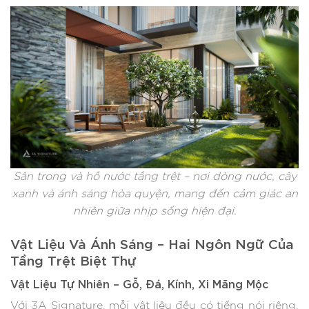
Sân trong và hồ nước tầng trệt – nơi dòng nước, cây
xanh và ánh sáng hòa quyện, mang đến cảm giác an
nhiên giữa nhịp sống hiện đại.
Vật Liệu Và Ánh Sáng – Hai Ngôn Ngữ Của
Tầng Trệt Biệt Thự
Vật Liệu Tự Nhiên – Gỗ, Đá, Kính, Xi Măng Mộc
Với 3A Signature, mỗi vật liệu đều có tiếng nói riêng.