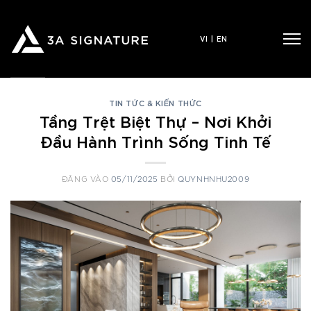
Bỏ
qua
VI
|
EN
nội
dung
TIN TỨC & KIẾN THỨC
Tầng Trệt Biệt Thự – Nơi Khởi
Đầu Hành Trình Sống Tinh Tế
ĐĂNG VÀO
05/11/2025
BỞI
QUYNHNHU2009