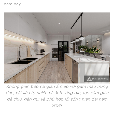
năm nay.
Không gian bếp tối giản ấm áp với gam màu trung
tính, vật liệu tự nhiên và ánh sáng dịu, tạo cảm giác
dễ chịu, gần gũi và phù hợp lối sống hiện đại năm
2026.