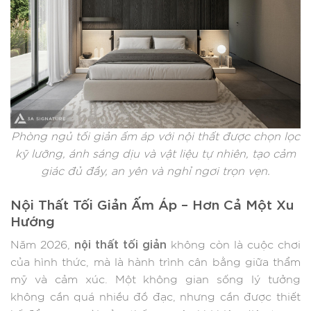
Phòng ngủ tối giản ấm áp với nội thất được chọn lọc
kỹ lưỡng, ánh sáng dịu và vật liệu tự nhiên, tạo cảm
giác đủ đầy, an yên và nghỉ ngơi trọn vẹn.
Nội Thất Tối Giản Ấm Áp – Hơn Cả Một Xu
Hướng
nội thất tối giản
Năm 2026,
không còn là cuộc chơi
của hình thức, mà là hành trình cân bằng giữa thẩm
mỹ và cảm xúc. Một không gian sống lý tưởng
không cần quá nhiều đồ đạc, nhưng cần được thiết