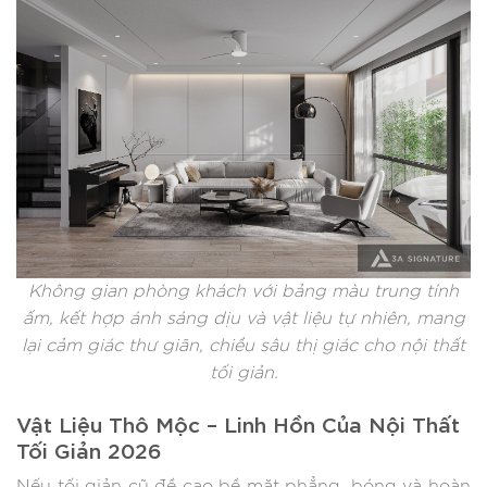
Không gian phòng khách với bảng màu trung tính
ấm, kết hợp ánh sáng dịu và vật liệu tự nhiên, mang
lại cảm giác thư giãn, chiều sâu thị giác cho nội thất
tối giản.
Vật Liệu Thô Mộc – Linh Hồn Của Nội Thất
Tối Giản 2026
Nếu tối giản cũ đề cao bề mặt phẳng, bóng và hoàn