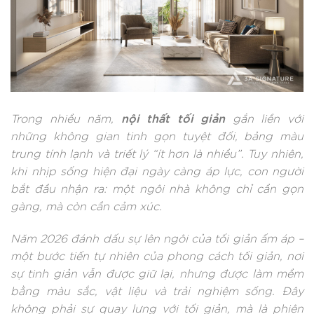
nội thất tối giản
Trong nhiều năm,
gắn liền với
những không gian tinh gọn tuyệt đối, bảng màu
trung tính lạnh và triết lý “ít hơn là nhiều”. Tuy nhiên,
khi nhịp sống hiện đại ngày càng áp lực, con người
bắt đầu nhận ra: một ngôi nhà không chỉ cần gọn
gàng, mà còn cần cảm xúc.
Năm 2026 đánh dấu sự lên ngôi của tối giản ấm áp –
một bước tiến tự nhiên của phong cách tối giản, nơi
sự tinh giản vẫn được giữ lại, nhưng được làm mềm
bằng màu sắc, vật liệu và trải nghiệm sống. Đây
không phải sự quay lưng với tối giản, mà là phiên