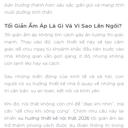
bản trưởng thành hơn: sâu sắc, gần gũi và mang tính
nuôi dưỡng tinh thần.
Tối Giản Ấm Áp Là Gì Và Vì Sao Lên Ngôi?
Tối giản ấm áp không tìm cách gây ấn tượng thị giác
mạnh. Thay vào đó, cách thiết kế này sẽ tạo cảm
giác dễ chịu ngay từ khoảnh khắc đầu tiên bước vào
nhà. Không gian vẫn gọn gàng, ít đồ, nhưng không
còn lạnh lẽo hay xa cách.
Sau những biến động của kinh tế và xã hội, con
người có xu hướng thiết kế nhà ở quay về những giá
trị căn bản: sự an toàn, kết nối và bình yên.
Khi đó, nội thất không còn chỉ để “đẹp khi nhìn”, mà
cần “dễ chịu khi sống cùng”. Chính nhu cầu này lại
khiến
xu hướng thiết kế nội thất 2026
tối giản ấm áp
trở thành phong cách được dự đoán thống trị trong