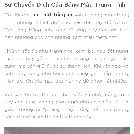
Sự Chuyển Dịch Của Bảng Màu Trung Tính
nội thất tối giản
Cốt lõi của
vẫn là bảng màu trung
tính, nhưng “nhiệt độ” màu sắc đã thay đổi rõ rệt.
Các tông trắng tinh, xám bê tông hay đen sắc lạnh
dần nhường chỗ cho những gam màu mềm hơn.
Những sắc độ như trắng ngà, kem, be, nâu đất nung,
màu cát hay gỗ sồi tự nhiên mang lại cảm giác ấm
cúng mà vẫn giữ được sự thanh lịch. Khi kết hợp với
ánh sáng vàng nhẹ hoặc ánh sáng gián tiếp, không
gian trở nên dịu mắt, thư giãn và dễ ở hơn rất nhiều.
Với căn hộ đô thị diện tích vừa và nhỏ, bảng màu
này còn giúp không gian ngôi nhà có chiều sâu thị
giác, không bị “phẳng” hay trống trải như phong
cách minimalism thuần túy trước đây.