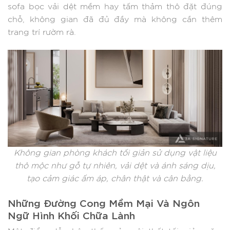
sofa bọc vải dệt mềm hay tấm thảm thô đặt đúng
chỗ, không gian đã đủ đầy mà không cần thêm
trang trí rườm rà.
Không gian phòng khách tối giản sử dụng vật liệu
thô mộc như gỗ tự nhiên, vải dệt và ánh sáng dịu,
tạo cảm giác ấm áp, chân thật và cân bằng.
Những Đường Cong Mềm Mại Và Ngôn
Ngữ Hình Khối Chữa Lành