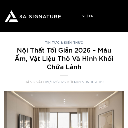
Bỏ
qua
VI
|
EN
nội
dung
TIN TỨC & KIẾN THỨC
Nội Thất Tối Giản 2026 – Màu
Ấm, Vật Liệu Thô Và Hình Khối
Chữa Lành
ĐĂNG VÀO
09/02/2026
BỞI
QUYNHNHU2009