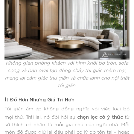
Không gian phòng khách với hình khối bo tròn, sofa
cong và bàn oval tạo dòng chảy thị giác mềm mại,
mang lại cảm giác thư giãn và chữa lành cho nội thất
tối giản.
Ít Đồ Hơn Nhưng Giá Trị Hơn
Tối giản ấm áp không đồng nghĩa với việc loại bỏ
chọn lọc có ý thức
mọi thứ. Trái lại, nó đòi hỏi sự
từ
sở thích cá nhân từ mỗi gia chủ của ngôi nhà. Mỗi
món đồ được giữ lại đều phải có lý do tồn tại – hoặc