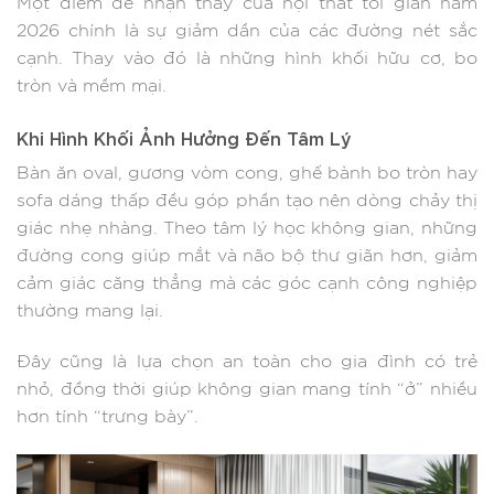
Một điểm dễ nhận thấy của nội thất tối giản năm
2026 chính là sự giảm dần của các đường nét sắc
cạnh. Thay vào đó là những hình khối hữu cơ, bo
tròn và mềm mại.
Khi Hình Khối Ảnh Hưởng Đến Tâm Lý
Bàn ăn oval, gương vòm cong, ghế bành bo tròn hay
sofa dáng thấp đều góp phần tạo nên dòng chảy thị
giác nhẹ nhàng. Theo tâm lý học không gian, những
đường cong giúp mắt và não bộ thư giãn hơn, giảm
cảm giác căng thẳng mà các góc cạnh công nghiệp
thường mang lại.
Đây cũng là lựa chọn an toàn cho gia đình có trẻ
nhỏ, đồng thời giúp không gian mang tính “ở” nhiều
hơn tính “trưng bày”.