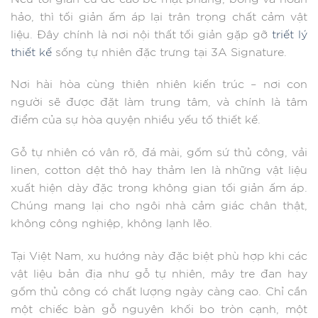
hảo, thì tối giản ấm áp lại trân trọng chất cảm vật
liệu. Đây chính là nơi nội thất tối giản gặp gỡ
triết lý
thiết kế
sống tự nhiên đặc trưng tại 3A Signature.
Nơi hài hòa cùng thiên nhiên kiến trúc – nơi con
người sẽ được đặt làm trung tâm, và chính là tâm
điểm của sự hòa quyện nhiều yếu tố thiết kế.
Gỗ tự nhiên có vân rõ, đá mài, gốm sứ thủ công, vải
linen, cotton dệt thô hay thảm len là những vật liệu
xuất hiện dày đặc trong không gian tối giản ấm áp.
Chúng mang lại cho ngôi nhà cảm giác chân thật,
không công nghiệp, không lạnh lẽo.
Tại Việt Nam, xu hướng này đặc biệt phù hợp khi các
vật liệu bản địa như gỗ tự nhiên, mây tre đan hay
gốm thủ công có chất lượng ngày càng cao. Chỉ cần
một chiếc bàn gỗ nguyên khối bo tròn cạnh, một