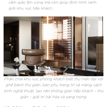
cảm giác ấm cúng mà còn giúp định hình ranh
giới khu vực tiếp khách.
Phân chia khu vực phòng khách biệt thự hiện đại với
ghế bành thư giãn, bàn phụ trang trí và mảng vách
kính nghệ thuật, tạo nên không gian tiếp khách – thư
giãn – giải trí hài hòa và sang trọng.