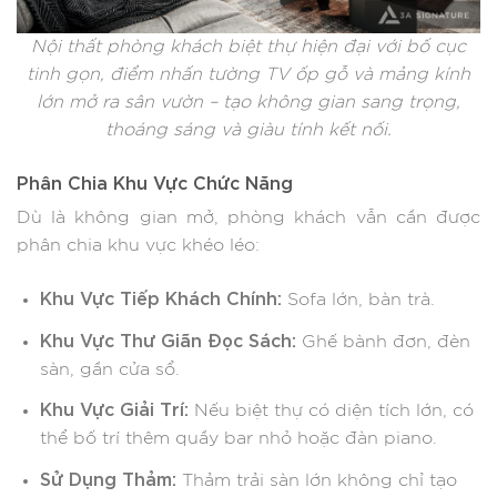
Nội thất phòng khách biệt thự hiện đại với bố cục
tinh gọn, điểm nhấn tường TV ốp gỗ và mảng kính
lớn mở ra sân vườn – tạo không gian sang trọng,
thoáng sáng và giàu tính kết nối.
Phân Chia Khu Vực Chức Năng
Dù là không gian mở, phòng khách vẫn cần được
phân chia khu vực khéo léo:
Khu Vực Tiếp Khách Chính:
Sofa lớn, bàn trà.
Khu Vực Thư Giãn Đọc Sách:
Ghế bành đơn, đèn
sàn, gần cửa sổ.
Khu Vực Giải Trí:
Nếu biệt thự có diện tích lớn, có
thể bố trí thêm quầy bar nhỏ hoặc đàn piano.
Sử Dụng Thảm:
Thảm trải sàn lớn không chỉ tạo