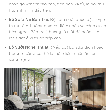
hoặc gỗ veneer cao cấp, tích hợp kệ tủ, là nơi thu
hút ánh nhìn đầu tiên.
Bộ Sofa Và Bàn Trà:
Bộ sofa phải được đặt ở vị trí
trung tâm, hướng nhìn ra điểm nhấn và cảnh quan
bên ngoài. Bàn trà (thường là mặt đá hoặc kim
loại) đặt ở vị trí dễ tiếp cận.
Lò Sưởi Nghệ Thuật:
(Nếu có) Lò sưởi điện hoặc
trang trí cũng có thể là một điểm nhấn ấm áp,
sang trọng.