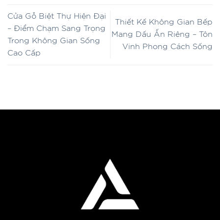
Cửa Gỗ Biệt Thự Hiện Đại
Thiết Kế Không Gian Bếp
– Điểm Chạm Sang Trọng
Mang Dấu Ấn Riêng – Tôn
Trong Không Gian Sống
Vinh Phong Cách Sống
Cao Cấp