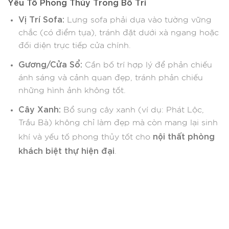
Yếu Tố Phong Thủy Trong Bố Trí
Vị Trí Sofa:
Lưng sofa phải dựa vào tường vững
chắc (có điểm tựa), tránh đặt dưới xà ngang hoặc
đối diện trực tiếp cửa chính.
Gương/Cửa Sổ:
Cần bố trí hợp lý để phản chiếu
ánh sáng và cảnh quan đẹp, tránh phản chiếu
những hình ảnh không tốt.
Cây Xanh:
Bổ sung cây xanh (ví dụ: Phát Lộc,
Trầu Bà) không chỉ làm đẹp mà còn mang lại sinh
nội thất phòng
khí và yếu tố phong thủy tốt cho
khách biệt thự hiện đại
.