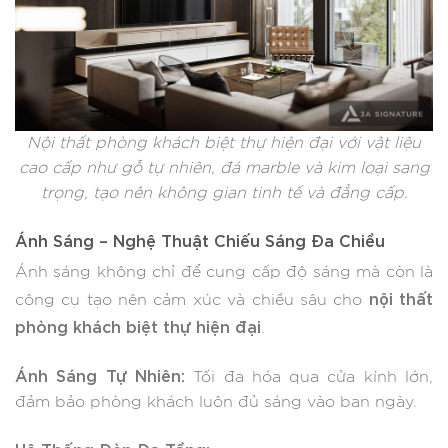
Nội thất phòng khách biệt thự hiện đại với vật liệu
cao cấp như gỗ tự nhiên, đá marble và kim loại sang
trọng, tạo nên không gian tinh tế và đẳng cấp.
Ánh Sáng – Nghệ Thuật Chiếu Sáng Đa Chiều
Ánh sáng không chỉ để cung cấp độ sáng mà còn là
nội thất
công cụ tạo nên cảm xúc và chiều sâu cho
phòng khách biệt thự hiện đại
.
Ánh Sáng Tự Nhiên:
Tối đa hóa qua cửa kính lớn,
đảm bảo phòng khách luôn đủ sáng vào ban ngày.