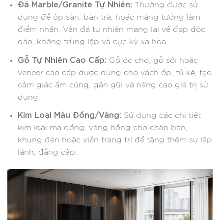
Đá Marble/Granite Tự Nhiên:
Thường được sử
dụng để ốp sàn, bàn trà, hoặc mảng tường làm
điểm nhấn. Vân đá tự nhiên mang lại vẻ đẹp độc
đáo, không trùng lặp và cực kỳ xa hoa.
Gỗ Tự Nhiên Cao Cấp:
Gỗ óc chó, gỗ sồi hoặc
veneer cao cấp được dùng cho vách ốp, tủ kệ, tạo
cảm giác ấm cúng, gần gũi và nâng cao giá trị sử
dụng.
Kim Loại Màu Đồng/Vàng:
Sử dụng các chi tiết
kim loại mạ đồng, vàng hồng cho chân bàn,
khung đèn hoặc viền trang trí để tăng thêm sự lấp
lánh, đẳng cấp.