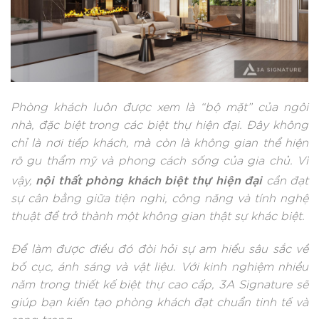
Phòng khách luôn được xem là “bộ mặt” của ngôi
nhà, đặc biệt trong các biệt thự hiện đại. Đây không
chỉ là nơi tiếp khách, mà còn là không gian thể hiện
rõ gu thẩm mỹ và phong cách sống của gia chủ. Vì
nội thất phòng khách biệt thự hiện đại
vậy,
cần đạt
sự cân bằng giữa tiện nghi, công năng và tính nghệ
thuật để trở thành một không gian thật sự khác biệt.
Để làm được điều đó đòi hỏi sự am hiểu sâu sắc về
bố cục, ánh sáng và vật liệu. Với kinh nghiệm nhiều
năm trong thiết kế biệt thự cao cấp, 3A Signature sẽ
giúp bạn kiến tạo phòng khách đạt chuẩn tinh tế và