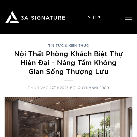
Bỏ
qua
VI
|
EN
nội
dung
TIN TỨC & KIẾN THỨC
Nội Thất Phòng Khách Biệt Thự
Hiện Đại – Nâng Tầm Không
Gian Sống Thượng Lưu
ĐĂNG VÀO
27/11/2025
BỞI
QUYNHNHU2009