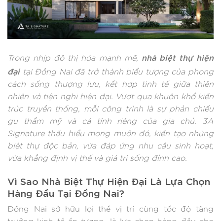
nhà biệt thự hiện
Trong nhịp đô thị hóa mạnh mẽ,
đại
tại Đồng Nai đã trở thành biểu tượng của phong
cách sống thượng lưu, kết hợp tinh tế giữa thiên
nhiên và tiện nghi hiện đại. Vượt qua khuôn khổ kiến
trúc truyền thống, mỗi công trình là sự phản chiếu
gu thẩm mỹ và cá tính riêng của gia chủ. 3A
Signature thấu hiểu mong muốn đó, kiến tạo những
biệt thự độc bản, vừa đáp ứng nhu cầu sinh hoạt,
vừa khẳng định vị thế và giá trị sống đỉnh cao.
Vì Sao Nhà Biệt Thự Hiện Đại Là Lựa Chọn
Hàng Đầu Tại Đồng Nai?
Đồng Nai sở hữu lợi thế vị trí cùng tốc độ tăng