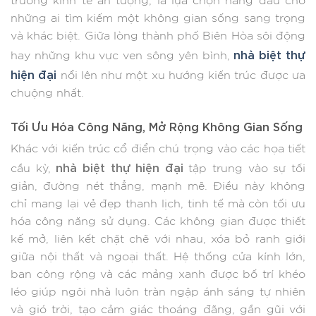
trưởng kinh tế ấn tượng, là lựa chọn hàng đầu cho
những ai tìm kiếm một không gian sống sang trọng
và khác biệt. Giữa lòng thành phố Biên Hòa sôi động
nhà biệt thự
hay những khu vực ven sông yên bình,
hiện đại
nổi lên như một xu hướng kiến trúc được ưa
chuộng nhất.
Tối Ưu Hóa Công Năng, Mở Rộng Không Gian Sống
Khác với kiến trúc cổ điển chú trọng vào các họa tiết
nhà biệt thự hiện đại
cầu kỳ,
tập trung vào sự tối
giản, đường nét thẳng, mạnh mẽ. Điều này không
chỉ mang lại vẻ đẹp thanh lịch, tinh tế mà còn tối ưu
hóa công năng sử dụng. Các không gian được thiết
kế mở, liên kết chặt chẽ với nhau, xóa bỏ ranh giới
giữa nội thất và ngoại thất. Hệ thống cửa kính lớn,
ban công rộng và các mảng xanh được bố trí khéo
léo giúp ngôi nhà luôn tràn ngập ánh sáng tự nhiên
và gió trời, tạo cảm giác thoáng đãng, gần gũi với