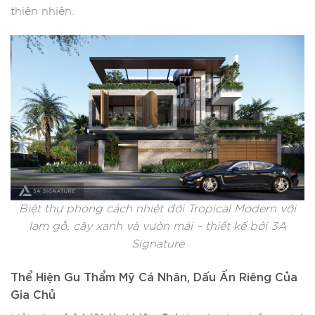
thiên nhiên.
Biệt thự phong cách nhiệt đới Tropical Modern với
lam gỗ, cây xanh và vườn mái – thiết kế bởi 3A
Signature
Thể Hiện Gu Thẩm Mỹ Cá Nhân, Dấu Ấn Riêng Của
Gia Chủ