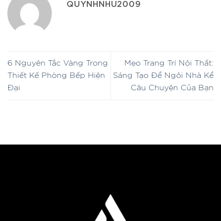
QUYNHNHU2009
6 Nguyên Tắc Vàng Trong
Mẹo Trang Trí Nội Thất:
Thiết Kế Phòng Bếp Hiện
Sáng Tạo Để Ngôi Nhà Kể
Đại
Câu Chuyện Của Bạn