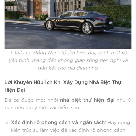
T Villa tại Đồng Nai – tổ ấm hiện đại, xanh mát và
yên bình, mang đến không gian sống tiện nghi và
gắn kết cho gia đình nhỏ.
Lời Khuyên Hữu Ích Khi Xây Dựng Nhà Biệt Thự
Hiện Đại
nhà biệt thự hiện đại
Để có được một ngôi
như ý,
bạn nên lưu ý một vài điểm sau:
Xác định rõ phong cách và ngân sách:
Hãy cùng
kiến trúc sư làm việc để xác định rõ phong cách