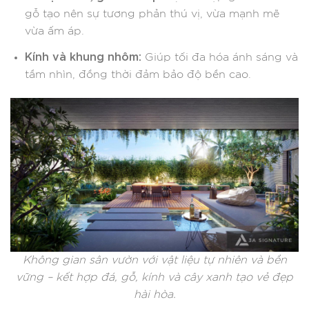
gỗ tạo nên sự tương phản thú vị, vừa mạnh mẽ
vừa ấm áp.
Kính và khung nhôm:
Giúp tối đa hóa ánh sáng và
tầm nhìn, đồng thời đảm bảo độ bền cao.
Không gian sân vườn với vật liệu tự nhiên và bền
vững – kết hợp đá, gỗ, kính và cây xanh tạo vẻ đẹp
hài hòa.