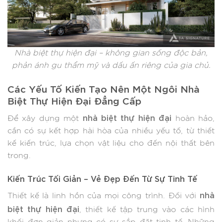
Nhà biệt thự hiện đại – không gian sống độc bản,
phản ánh gu thẩm mỹ và dấu ấn riêng của gia chủ.
Các Yếu Tố Kiến Tạo Nên Một Ngôi Nhà
Biệt Thự Hiện Đại Đẳng Cấp
nhà biệt thự hiện đại
Để xây dựng một
hoàn hảo,
cần có sự kết hợp hài hòa của nhiều yếu tố, từ thiết
kế kiến trúc, lựa chọn vật liệu cho đến nội thất bên
trong.
Kiến Trúc Tối Giản – Vẻ Đẹp Đến Từ Sự Tinh Tế
nhà
Thiết kế là linh hồn của mọi công trình. Đối với
biệt thự hiện đại
, thiết kế tập trung vào các hình