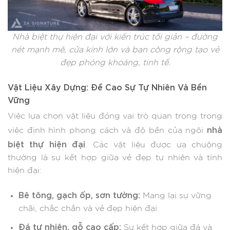
Nhà biệt thự hiện đại với kiến trúc tối giản – đường
nét mạnh mẽ, cửa kính lớn và ban công rộng tạo vẻ
đẹp phóng khoáng, tinh tế.
Vật Liệu Xây Dựng: Đề Cao Sự Tự Nhiên Và Bền
Vững
Việc lựa chọn vật liệu đóng vai trò quan trọng trong
nhà
việc định hình phong cách và độ bền của ngôi
biệt thự hiện đại
. Các vật liệu được ưa chuộng
thường là sự kết hợp giữa vẻ đẹp tự nhiên và tính
hiện đại:
Bê tông, gạch ốp, sơn tường:
Mang lại sự vững
chãi, chắc chắn và vẻ đẹp hiện đại.
Đá tự nhiên, gỗ cao cấp:
Sự kết hợp giữa đá và