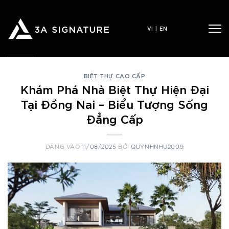
Bỏ
qua
VI
|
EN
nội
dung
BIỆT THỰ CAO CẤP
Khám Phá Nhà Biệt Thự Hiện Đại
Tại Đồng Nai – Biểu Tượng Sống
Đẳng Cấp
ĐĂNG VÀO
11/08/2025
BỞI
QUYNHNHU2009