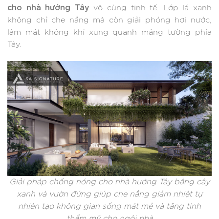
cho nhà hướng Tây
vô cùng tinh tế. Lớp lá xanh
không chỉ che nắng mà còn giải phóng hơi nước,
làm mát không khí xung quanh mảng tường phía
Tây.
Giải pháp chống nóng cho nhà hướng Tây bằng cây
xanh và vườn đứng giúp che nắng giảm nhiệt tự
nhiên tạo không gian sống mát mẻ và tăng tính
thẩm mỹ cho ngôi nhà