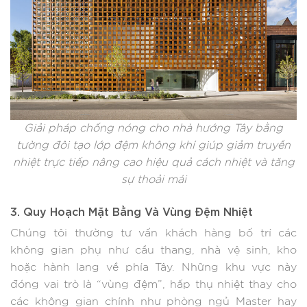
Giải pháp chống nóng cho nhà hướng Tây bằng
tường đôi tạo lớp đệm không khí giúp giảm truyền
nhiệt trực tiếp nâng cao hiệu quả cách nhiệt và tăng
sự thoải mái
3. Quy Hoạch Mặt Bằng Và Vùng Đệm Nhiệt
Chúng tôi thường tư vấn khách hàng bố trí các
không gian phụ như cầu thang, nhà vệ sinh, kho
hoặc hành lang về phía Tây. Những khu vực này
đóng vai trò là “vùng đệm”, hấp thụ nhiệt thay cho
các không gian chính như phòng ngủ Master hay