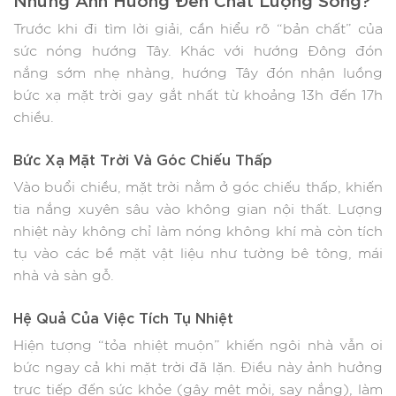
Trước khi đi tìm lời giải, cần hiểu rõ “bản chất” của
sức nóng hướng Tây. Khác với hướng Đông đón
nắng sớm nhẹ nhàng, hướng Tây đón nhận luồng
bức xạ mặt trời gay gắt nhất từ khoảng 13h đến 17h
chiều.
Bức Xạ Mặt Trời Và Góc Chiếu Thấp
Vào buổi chiều, mặt trời nằm ở góc chiếu thấp, khiến
tia nắng xuyên sâu vào không gian nội thất. Lượng
nhiệt này không chỉ làm nóng không khí mà còn tích
tụ vào các bề mặt vật liệu như tường bê tông, mái
nhà và sàn gỗ.
Hệ Quả Của Việc Tích Tụ Nhiệt
Hiện tượng “tỏa nhiệt muộn” khiến ngôi nhà vẫn oi
bức ngay cả khi mặt trời đã lặn. Điều này ảnh hưởng
trực tiếp đến sức khỏe (gây mệt mỏi, say nắng), làm