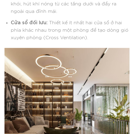
khói, hút khí nóng từ các tầng dưới và đẩy ra
ngoài qua đỉnh mái.
Cửa sổ đối lưu:
Thiết kế ít nhất hai cửa sổ ở hai
phía khác nhau trong một phòng để tạo dòng gió
xuyên phòng (Cross Ventilation).