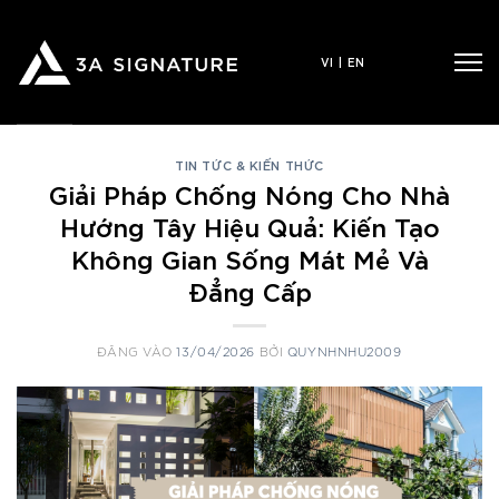
Bỏ
qua
VI
|
EN
nội
dung
TIN TỨC & KIẾN THỨC
Giải Pháp Chống Nóng Cho Nhà
Hướng Tây Hiệu Quả: Kiến Tạo
Không Gian Sống Mát Mẻ Và
Đẳng Cấp
ĐĂNG VÀO
13/04/2026
BỞI
QUYNHNHU2009