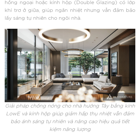
hồng ngoại hoặc kính hộp (Double Glazing) có lớp
khí trơ ở giữa, giúp ngăn nhiệt nhưng vẫn đảm bảo
lấy sáng tự nhiên cho ngôi nhà.
Giải pháp chống nóng cho nhà hướng Tây bằng kính
LowE và kính hộp giúp giảm hấp thụ nhiệt vẫn đảm
bảo ánh sáng tự nhiên và nâng cao hiệu quả tiết
kiệm năng lượng