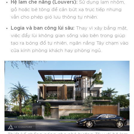
Hệ lam che nắng (Louvers):
Sử dụng lam nhôm,
gỗ hoặc bê tông để cản bứt xạ trực tiếp nhưng
vẫn cho phép gió lưu thông tự nhiên.
Logia và ban công lùi sâu:
Thay vì xây bằng mặt,
việc đẩy lùi không gian sống vào bên trong giúp
tạo ra bóng đổ tự nhiên, ngăn nắng Tây chạm vào
cửa kính phòng khách hay phòng ngủ.