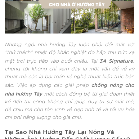
Những ngôi nhà hướng Tây luôn phải đối mặt với
“thử thách” nhiệt độ khắc nghiệt do hấp thụ bức xạ
3A Signature
mặt trời trực tiếp vào buổi chiều. Tại
,
chúng tôi không chỉ xem đây là một vấn đề về kỹ
thuật mà còn là bài toán về nghệ thuật kiến trúc bản
chống nóng cho
sắc. Việc áp dụng các giải pháp
nhà hướng Tây
một cách đồng bộ từ giai đoạn thiết
kế đến thi công không chỉ giúp duy trì sự mát mẻ,
dễ chịu mà còn tôn vinh vẻ đẹp tinh tế và tối ưu hóa
chi phí năng lượng cho gia chủ.
Tại Sao Nhà Hướng Tây Lại Nóng Và
Những Ảnh Hưởng Đến Chất Lượng Sống?