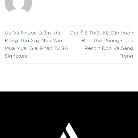
Ưu Và Nhược Điểm Khi
Gợi Ý 8 Thiết Kế Sân Vườn
Động Thổ Xây Nhà Vào
Biệt Thự Phong Cách
Mùa Mưa: Giải Pháp Từ 3A
Resort Đẹp Và Sang
Signature
Trọng