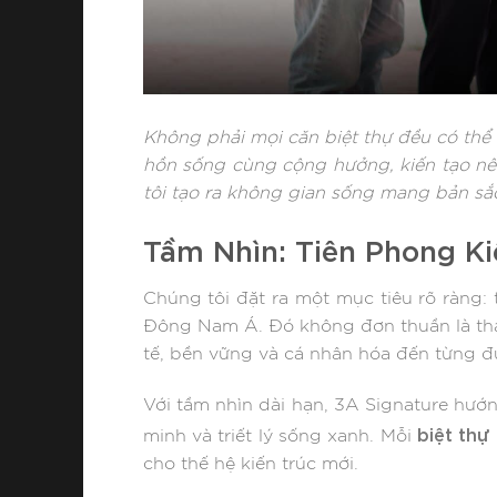
Không phải mọi căn biệt thự đều có thể
hồn sống cùng cộng hưởng, kiến tạo nên
tôi tạo ra không gian sống mang bản sắc
Tầm Nhìn: Tiên Phong K
Chúng tôi đặt ra một mục tiêu rõ ràng: 
Đông Nam Á. Đó không đơn thuần là tha
tế, bền vững và cá nhân hóa đến từng đ
Với tầm nhìn dài hạn, 3A Signature hướn
biệt thự
minh và triết lý sống xanh. Mỗi
cho thế hệ kiến trúc mới.