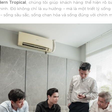
dern Tropical
, chúng tôi giúp khách hàng thể hiện rõ b
inh. Đó không chỉ là xu hướng – mà là một triết lý sống
 – sống sâu sắc, sống chan hòa và sống đúng với chính m