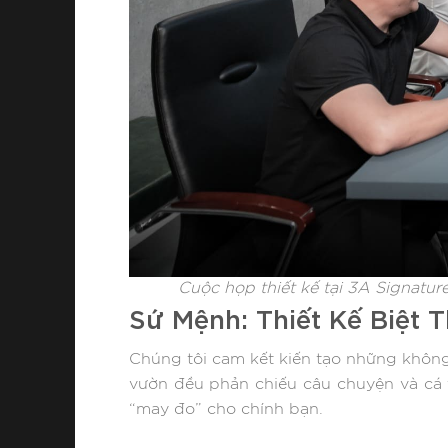
Cuộc họp thiết kế tại 3A Signatur
Sứ Mệnh: Thiết Kế Biệt
Chúng tôi cam kết kiến tạo những không
vườn đều phản chiếu câu chuyện và cá tí
“may đo” cho chính bạn.