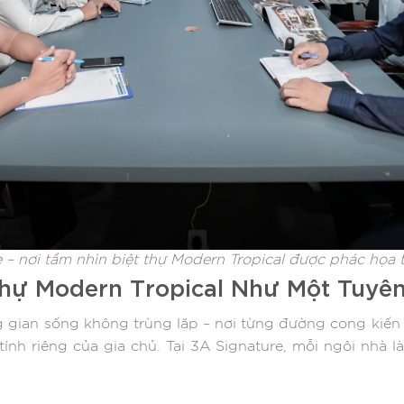
e – nơi tầm nhìn biệt thự Modern Tropical được phác họa 
 Thự Modern Tropical Như Một Tuy
 gian sống không trùng lặp – nơi từng đường cong kiến
nh riêng của gia chủ. Tại 3A Signature, mỗi ngôi nhà l