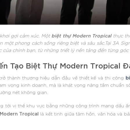
biệt thự Modern Tropical
 khơi gợi cảm xúc. Một
thực thụ
 một phong cách sống riêng biệt và sâu sắc.Tại 3A Sig
 của chính bạn, từ những triết lý nền tảng đến từng góc
iến Tạo Biệt Thự Modern Tropical 
b
trở thành thương hiệu dẫn đầu về thiết kế và thi công
m vọng kinh doanh, mà là khát vọng nâng tầm chuẩn số
ường nét không gian.
g tới vị thế khu vực bằng những công trình mang dấu ấn
 Modern Tropical
là kết tinh giữa tâm hồn, văn hóa và b