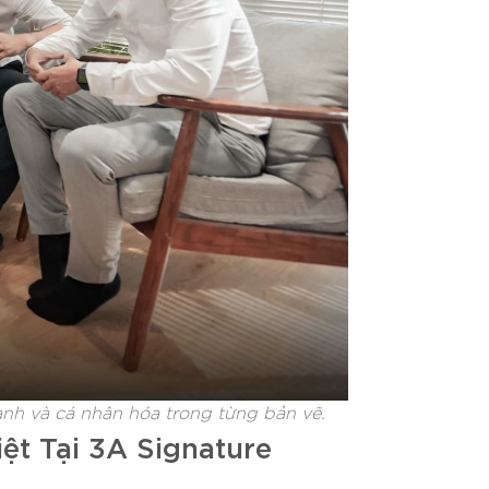
 xanh và cá nhân hóa trong từng bản vẽ.
ệt Tại 3A Signature