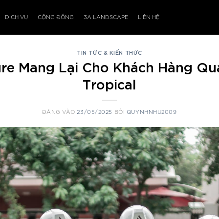
DỊCH VỤ
CỘNG ĐỒNG
3A LANDSCAPE
LIÊN HỆ
TIN TỨC & KIẾN THỨC
ture Mang Lại Cho Khách Hàng Qu
Tropical
ĐĂNG VÀO
23/05/2025
BỞI
QUYNHNHU2009