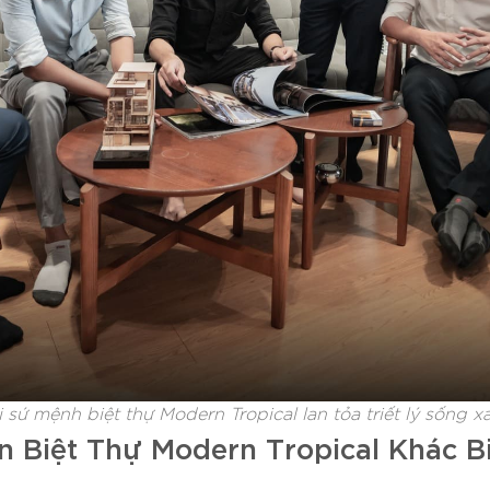
ơi sứ mệnh biệt thự Modern Tropical lan tỏa triết lý sống
n Biệt Thự Modern Tropical Khác Bi