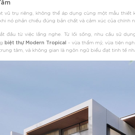
 Tâm
ột vũ trụ riêng, không thể áp dụng cùng một mẫu thiết
 khi nó phản chiếu đúng bản chất và cảm xúc của chính n
ế bắt đầu từ việc lắng nghe. Từ lối sống, nhu cầu sử dụ
biệt thự Modern Tropical
ng
– vừa thẩm mỹ, vừa tiện nghi
 trung tâm, và không gian là ngôn ngữ biểu đạt tinh tế nh