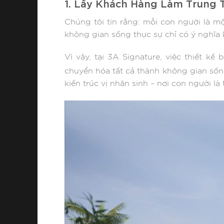
1. Lấy Khách Hàng Làm Trung
Chúng tôi tin rằng: mỗi con người là m
không gian sống thực sự chỉ có ý nghĩa
Vì vậy, tại 3A Signature, việc thiết k
chuyển hóa tất cả thành không gian số
kiến trúc vị nhân sinh – nơi con người là