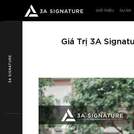
Bỏ
qua
GIỚI THIỆU
DỰ ÁN
nội
dung
Giá Trị 3A Signa
3A SIGNATURE