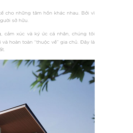
 kế cho những tâm hồn khác nhau. Bởi vì
gười sở hữu.
ng, cảm xúc và ký ức cá nhân, chúng tôi
 và hoàn toàn “thuộc về” gia chủ. Đây là
ất.