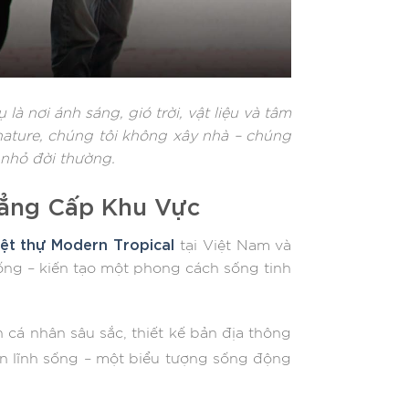
 là nơi ánh sáng, gió trời, vật liệu và tâm
nature, chúng tôi không xây nhà – chúng
 nhỏ đời thường.
Đẳng Cấp Khu Vực
iệt thự Modern Tropical
tại Việt Nam và
ng – kiến tạo một phong cách sống tinh
 cá nhân sâu sắc, thiết kế bản địa thông
ản lĩnh sống – một biểu tượng sống động