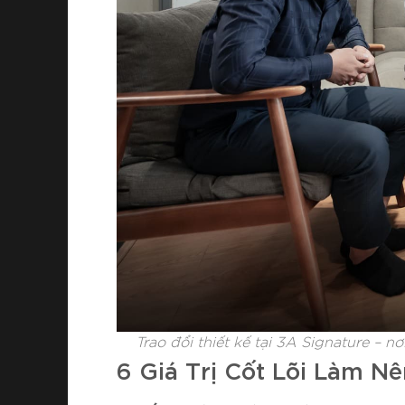
Trao đổi thiết kế tại 3A Signature – n
6 Giá Trị Cốt Lõi Làm Nê