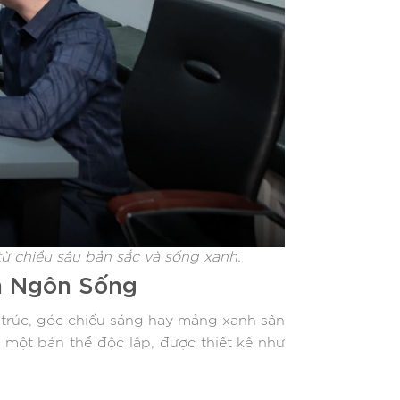
từ chiều sâu bản sắc và sống xanh.
ên Ngôn Sống
 trúc, góc chiếu sáng hay mảng xanh sân
à một bản thể độc lập, được thiết kế như