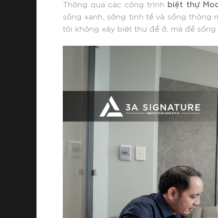
biệt thự Mo
Thông qua các công trình
sống xanh, sống tinh tế và sống thông m
tôi không xây biệt thự để ở, mà để sống