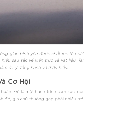
ông gian bình yên được chắt lọc từ hoài
iểu sâu sắc về kiến trúc và vật liệu. Tại
ằm ở sự đồng hành và thấu hiểu.
Và Cơ Hội
thuần. Đó là một hành trình cảm xúc, nơi
ình đó, gia chủ thường gặp phải nhiều trở