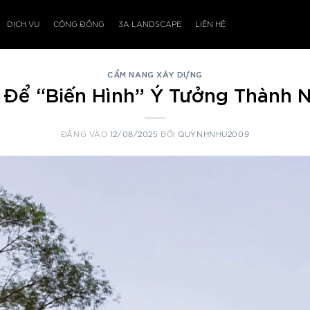
DỊCH VỤ
CỘNG ĐỒNG
3A LANDSCAPE
LIÊN HỆ
CẨM NANG XÂY DỰNG
 Để “Biến Hình” Ý Tưởng Thành 
ĐĂNG VÀO
12/08/2025
BỞI
QUYNHNHU2009