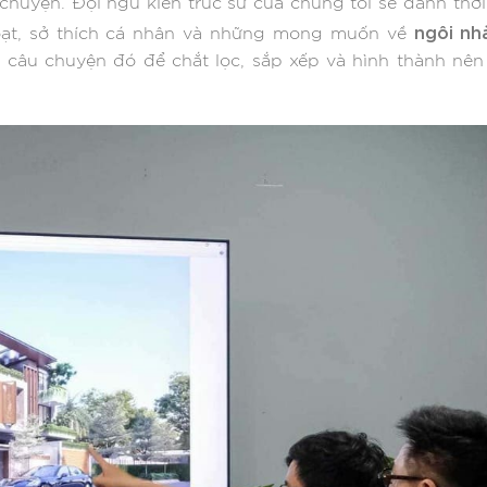
chuyện. Đội ngũ kiến trúc sư của chúng tôi sẽ dành thờ
ngôi nh
oạt, sở thích cá nhân và những mong muốn về
câu chuyện đó để chắt lọc, sắp xếp và hình thành nên