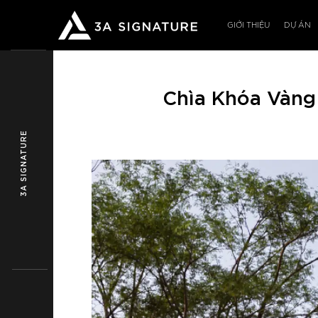
Bỏ
qua
GIỚI THIỆU
DỰ ÁN
nội
dung
Chìa Khóa Vàng
3A SIGNATURE