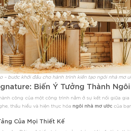
ảo – bước khởi đầu cho hành trình kiến tạo ngôi nhà mơ
ignature: Biến Ý Tưởng Thành Ngô
 thành công của một công trình nằm ở sự kết nối giữa gia 
ngôi nhà mơ ước
nghe, thấu hiểu và hiện thực hóa
của bạn
Tảng Của Mọi Thiết Kế