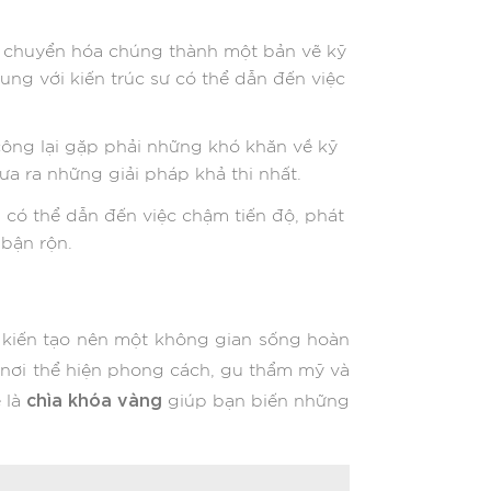
c chuyển hóa chúng thành một bản vẽ kỹ
ng với kiến trúc sư có thể dẫn đến việc
 công lại gặp phải những khó khăn về kỹ
đưa ra những giải pháp khả thi nhất.
, có thể dẫn đến việc chậm tiến độ, phát
 bận rộn.
i kiến tạo nên một không gian sống hoàn
à nơi thể hiện phong cách, gu thẩm mỹ và
chìa khóa vàng
 là
giúp bạn biến những