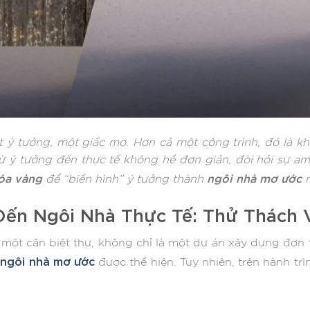
ý tưởng, một giấc mơ. Hơn cả một công trình, đó là kh
ừ ý tưởng đến thực tế không hề đơn giản, đòi hỏi sự am h
óa vàng
ngôi nhà mơ ước
để “biến hình” ý tưởng thành
n
Đến Ngôi Nhà Thực Tế: Thử Thách 
 một căn biệt thự, không chỉ là một dự án xây dựng đơn 
ngôi nhà mơ ước
t
được thể hiện. Tuy nhiên, trên hành tr