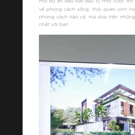
Mỗi dự án đều bắt đầu từ một cuộc trò 
về phong cách sống, thói quen sinh h
phong cách nào cả, mà dựa trên những 
nhất với bạn.