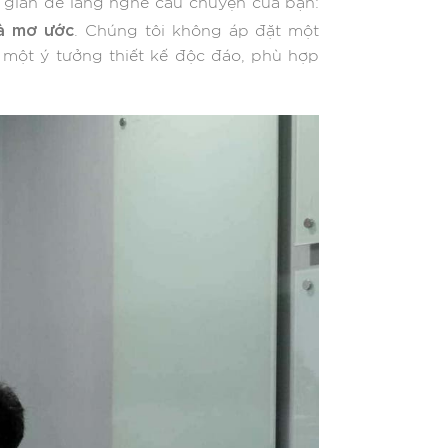
i gian để lắng nghe câu chuyện của bạn:
à mơ ước
. Chúng tôi không áp đặt một
 một ý tưởng thiết kế độc đáo, phù hợp