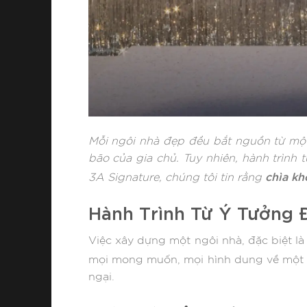
Mỗi ngôi nhà đẹp đều bắt nguồn từ một 
bão của gia chủ. Tuy nhiên, hành trình t
chìa kh
3A Signature, chúng tôi tin rằng
Hành Trình Từ Ý Tưởng 
Việc xây dựng một ngôi nhà, đặc biệt là
mọi mong muốn, mọi hình dung về mộ
ngại.