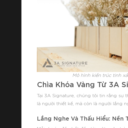
Mô hình kiến trúc tinh x
Chìa Khóa Vàng Từ 3A S
Tại 3A Signature, chúng tôi tin rằng sự
là người thiết kế, mà còn là người lắng 
Lắng Nghe Và Thấu Hiểu: Nền 