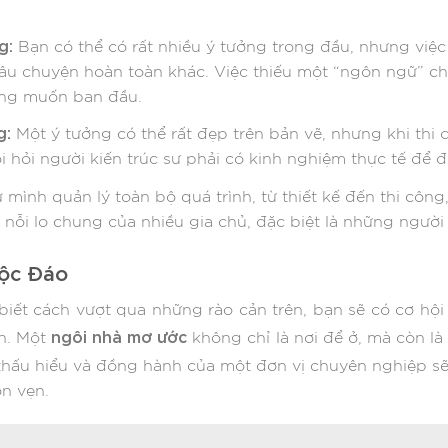
g:
Bạn có thể có rất nhiều ý tưởng trong đầu, nhưng việ
câu chuyện hoàn toàn khác. Việc thiếu một “ngôn ngữ” chu
ong muốn ban đầu.
g:
Một ý tưởng có thể rất đẹp trên bản vẽ, nhưng khi thi
đòi hỏi người kiến trúc sư phải có kinh nghiệm thực tế để 
 mình quản lý toàn bộ quá trình, từ thiết kế đến thi công
à nỗi lo chung của nhiều gia chủ, đặc biệt là những người
ộc Đáo
 biết cách vượt qua những rào cản trên, bạn sẽ có cơ hộ
ngôi nhà mơ ước
n. Một
không chỉ là nơi để ở, mà còn l
 thấu hiểu và đồng hành của một đơn vị chuyên nghiệp sẽ
ọn vẹn.