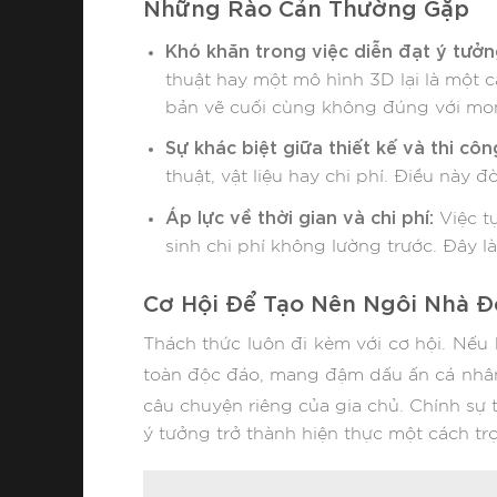
Những Rào Cản Thường Gặp
Khó khăn trong việc diễn đạt ý tưởn
thuật hay một mô hình 3D lại là một 
bản vẽ cuối cùng không đúng với m
Sự khác biệt giữa thiết kế và thi côn
thuật, vật liệu hay chi phí. Điều này 
Áp lực về thời gian và chi phí:
Việc tự
sinh chi phí không lường trước. Đây l
Cơ Hội Để Tạo Nên Ngôi Nhà Đ
Thách thức luôn đi kèm với cơ hội. Nếu
toàn độc đáo, mang đậm dấu ấn cá nhâ
câu chuyện riêng của gia chủ. Chính sự
ý tưởng trở thành hiện thực một cách tr