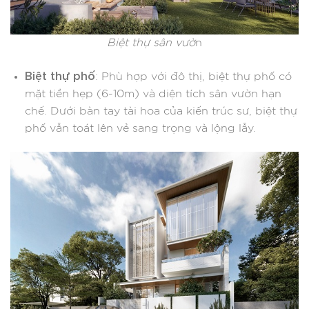
Biệt thự sân vườ
n
Biệt thự phố
: Phù hợp với đô thị, biệt thự phố có
mặt tiền hẹp (6-10m) và diện tích sân vườn hạn
chế. Dưới bàn tay tài hoa của kiến trúc sư, biệt thự
phố vẫn toát lên vẻ sang trọng và lộng lẫy.​