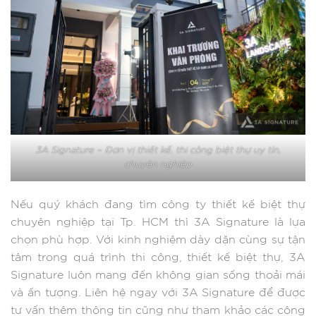
3A Signature – Đơn vị thiết kế, thi công biệt thự uy tín,
chuyên nghiệp
Nếu quý khách đang tìm công ty thiết kế biệt thự
chuyên nghiệp tại Tp. HCM thì 3A Signature là lựa
chọn phù hợp. Với kinh nghiệm dày dặn cùng sự tận
tâm trong quá trình thi công, thiết kế biệt thự, 3A
Signature luôn mang đến không gian sống thoải mái
và ấn tượng. Liên hệ ngay với 3A Signature để được
tư vấn thêm thông tin cũng như tham khảo các công