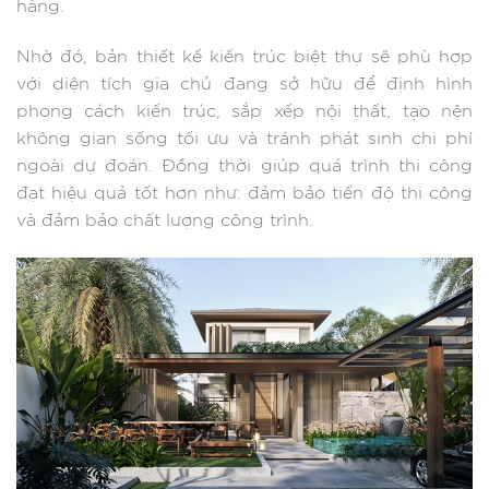
hàng.
Nhờ đó, bản thiết kế kiến trúc biệt thự sẽ phù hợp
với diện tích gia chủ đang sở hữu để định hình
phong cách kiến trúc, sắp xếp nội thất, tạo nên
không gian sống tối ưu và tránh phát sinh chi phí
ngoài dự đoán. Đồng thời giúp quá trình thi công
đạt hiệu quả tốt hơn như: đảm bảo tiến độ thi công
và đảm bảo chất lượng công trình.