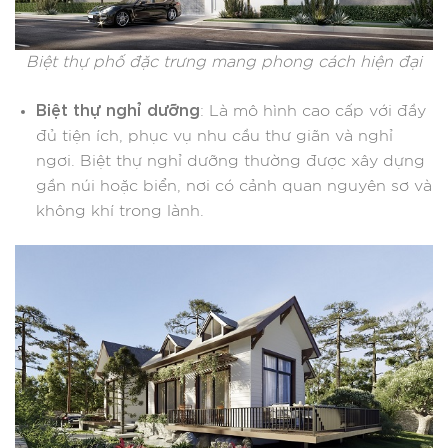
Biệt thự phố đặc trưng mang phong cách hiện đại
Biệt thự nghỉ dưỡng
: Là mô hình cao cấp với đầy
đủ tiện ích, phục vụ nhu cầu thư giãn và nghỉ
ngơi. Biệt thự nghỉ dưỡng thường được xây dựng
gần núi hoặc biển, nơi có cảnh quan nguyên sơ và
không khí trong lành.​