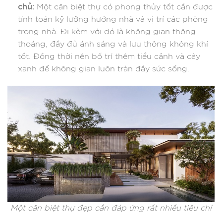
chủ:
Một căn biệt thự có phong thủy tốt cần được
tính toán kỹ lưỡng hướng nhà và vị trí các phòng
trong nhà. Đi kèm với đó là không gian thông
thoáng, đầy đủ ánh sáng và lưu thông không khí
tốt. Đồng thời nên bố trí thêm tiểu cảnh và cây
xanh để không gian luôn tràn đầy sức sống.
Một căn biệt thự đẹp cần đáp ứng rất nhiều tiêu chí