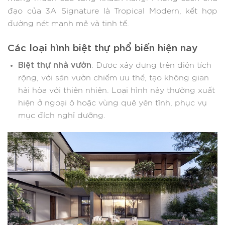
đạo của 3A Signature là Tropical Modern, kết hợp
đường nét mạnh mẽ và tinh tế.​
Các loại hình biệt thự phổ biến hiện nay
Biệt thự nhà vườn
: Được xây dựng trên diện tích
rộng, với sân vườn chiếm ưu thế, tạo không gian
hài hòa với thiên nhiên. Loại hình này thường xuất
hiện ở ngoại ô hoặc vùng quê yên tĩnh, phục vụ
mục đích nghỉ dưỡng.​