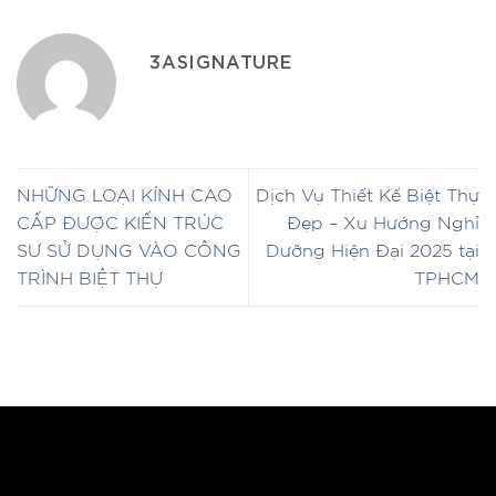
3ASIGNATURE
NHỮNG LOẠI KÍNH CAO
Dịch Vụ Thiết Kế Biệt Thự
CẤP ĐƯỢC KIẾN TRÚC
Đẹp – Xu Hướng Nghỉ
SƯ SỬ DỤNG VÀO CÔNG
Dưỡng Hiện Đại 2025 tại
TRÌNH BIỆT THỰ
TPHCM