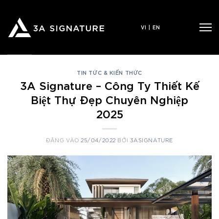
Bỏ
qua
VI
|
EN
nội
dung
TIN TỨC & KIẾN THỨC
3A Signature – Công Ty Thiết Kế
Biệt Thự Đẹp Chuyên Nghiệp
2025
ĐĂNG VÀO
25/04/2022
BỞI
3ASIGNATURE