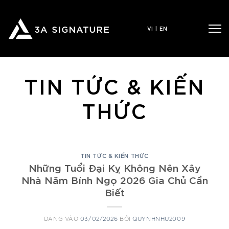
Bỏ
qua
VI
|
EN
nội
dung
TIN TỨC & KIẾN
THỨC
TIN TỨC & KIẾN THỨC
Những Tuổi Đại Kỵ Không Nên Xây
Nhà Năm Bính Ngọ 2026 Gia Chủ Cần
Biết
ĐĂNG VÀO
03/02/2026
BỞI
QUYNHNHU2009