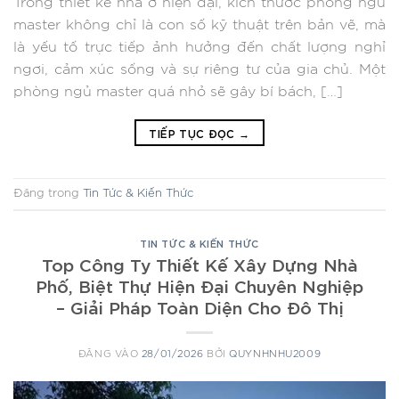
Trong thiết kế nhà ở hiện đại, kích thước phòng ngủ
master không chỉ là con số kỹ thuật trên bản vẽ, mà
là yếu tố trực tiếp ảnh hưởng đến chất lượng nghỉ
ngơi, cảm xúc sống và sự riêng tư của gia chủ. Một
phòng ngủ master quá nhỏ sẽ gây bí bách, […]
TIẾP TỤC ĐỌC
→
Đăng trong
Tin Tức & Kiến Thức
TIN TỨC & KIẾN THỨC
Top Công Ty Thiết Kế Xây Dựng Nhà
Phố, Biệt Thự Hiện Đại Chuyên Nghiệp
– Giải Pháp Toàn Diện Cho Đô Thị
ĐĂNG VÀO
28/01/2026
BỞI
QUYNHNHU2009