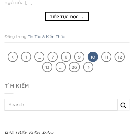
ngủ của […]
TIẾP TỤC ĐỌC
→
Đăng trong
Tin Tức & Kiến Thức
1
…
7
8
9
10
11
12
13
…
26
TÌM KIẾM
Bài Viết Gần Đây