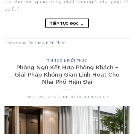
hai khu vực quan trọng nhất của ngôi nhà giúp tối
ưu […]
TIẾP TỤC ĐỌC
→
Đăng trong
Tin Tức & Kiến Thức
TIN TỨC & KIẾN THỨC
Phòng Ngủ Kết Hợp Phòng Khách –
Giải Pháp Không Gian Linh Hoạt Cho
Nhà Phố Hiện Đại
ĐĂNG VÀO
29/01/2026
BỞI
QUYNHNHU2009