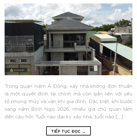
Trong quan niệm Á Đông, xây nhà không đơn thuần
là một quyết định tài chính mà còn gắn liền với yếu
tố phong thủy và vận khí gia đình. Đặc biệt, khi bước
sang năm Bính Ngọ 2026, nhiều gia chủ quan tâm
đến câu hỏi: Tuổi nào đại kỵ xây nhà, tuổi nào […]
TIẾP TỤC ĐỌC
→