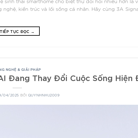
 sinh thái smarthome cho biệt thự đòi hỏi nhiều hơn là v
công nghệ, kiến trúc và lối sống cá nhân. Hãy cùng 3A Sig
TIẾP TỤC ĐỌC
→
NG NGHỆ & GIẢI PHÁP
 AI Đang Thay Đổi Cuộc Sống Hiện 
9/04/2025
BỞI
QUYNHNHU2009