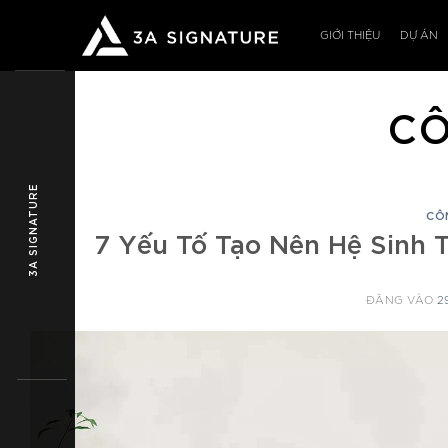
Bỏ
qua
GIỚI THIỆU
DỰ ÁN
nội
dung
CÔ
3A SIGNATURE
CÔ
7 Yếu Tố Tạo Nên Hệ Sinh 
ĐĂNG VÀO
2