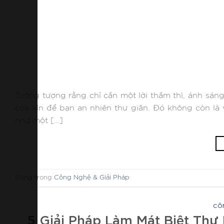
Tưởng tượng rằng chỉ cần một lời thầm thì, ánh sáng
cửa kín để bạn an nhiên thư giãn. Đó không còn là 
như một […]
Đăng trong
Công Nghệ & Giải Pháp
CÔ
5 Giải Pháp Làm Mát Biệt Thự