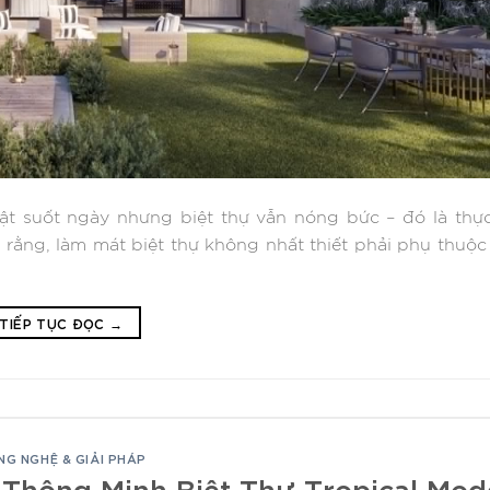
bật suốt ngày nhưng biệt thự vẫn nóng bức – đó là thự
 rằng, làm mát biệt thự không nhất thiết phải phụ thuộc
TIẾP TỤC ĐỌC
→
NG NGHỆ & GIẢI PHÁP
 Thông Minh Biệt Thự Tropical Mod