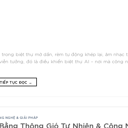
 trong biệt thự mờ dần, rèm tự động khép lại, âm nhạc 
viễn tưởng, đó là điều khiển biệt thự AI – nơi mà công 
TIẾP TỤC ĐỌC
→
NG NGHỆ & GIẢI PHÁP
 Bằng Thông Gió Tự Nhiên & Công