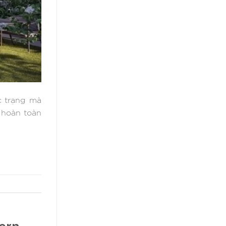
c trạng mà
 hoàn toàn
ern