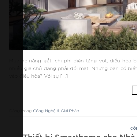
Mùa hè nắng gắt, chi phí điện tăng vọt, điều hòa 
nhiều gia chủ đang phải đối mặt. Nhưng bạn có biết
vào điều hòa? Với sự […]
Đăng trong
Công Nghệ & Giải Pháp
CÔ
Thiết bị Smarthome cho Nhà