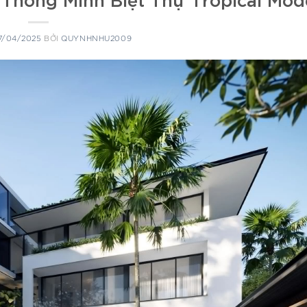
7/04/2025
BỞI
QUYNHNHU2009