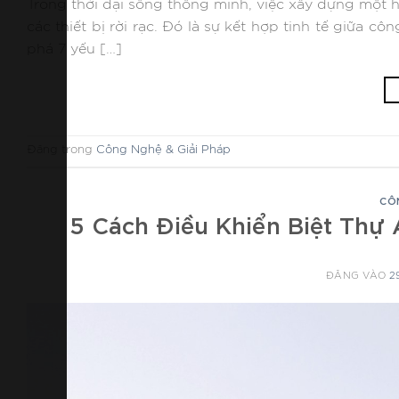
Trong thời đại sống thông minh, việc xây dựng một hệ
các thiết bị rời rạc. Đó là sự kết hợp tinh tế giữa 
phá 7 yếu […]
Đăng trong
Công Nghệ & Giải Pháp
CÔ
5 Cách Điều Khiển Biệt Thự
ĐĂNG VÀO
2