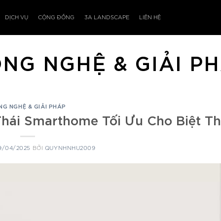
DỊCH VỤ
CỘNG ĐỒNG
3A LANDSCAPE
LIÊN HỆ
NG NGHỆ & GIẢI P
NG NGHỆ & GIẢI PHÁP
Thái Smarthome Tối Ưu Cho Biệt T
9/04/2025
BỞI
QUYNHNHU2009