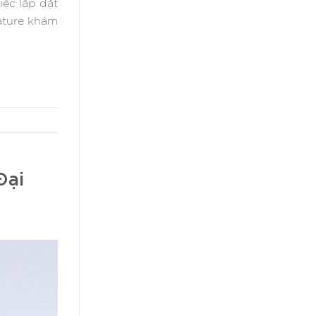
iệc lắp đặt
nature khám
Đại