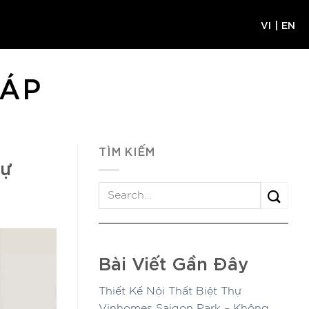
VI
|
EN
HÁP
TÌM KIẾM
hự
Bài Viết Gần Đây
Thiết Kế Nội Thất Biệt Thự
Vinhomes Saigon Park – Không