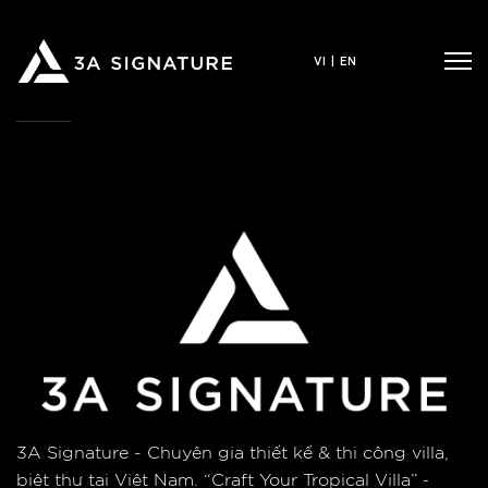
Bỏ
qua
VI
|
EN
nội
dung
3A Signature - Chuyên gia thiết kế & thi công villa,
biệt thự tại Việt Nam.
“Craft Your Tropical Villa”
-