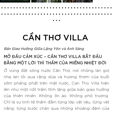
CẦN THƠ VILLA
Bản Giao Hưởng Giữa Lặng Yên và Ánh Sáng
MỞ ĐẦU CẢM XÚC – CẦN THƠ VILLA BẮT ĐẦU
BẰNG MỘT LỜI THÌ THẦM CỦA MIỀNG NHIỆT ĐỜI
Ở vùng đất sông nước Cần Thơ, nơi những làn gió
nhẹ len lỏi qua rặng dừa và hương thơm của buổi
sớm phảng phất trên mặt nước, Can Tho Villa hiện
lên như một nốt trầm tĩnh lặng giữa bản giao hưởng
của thiên nhiên. Không ồn ào. Không phô trương.
Chỉ là sự tinh tế thấm đẫm từng lớp vật liệu, từng vệt
nắng, từng bước chân qua những khoảng đệm của