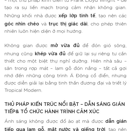
– một thủ pháp kinh điển từ Frank Lloyd Wright – để
tạo ra sự liền mạch trong cảm nhận không gian.
xếp lớp tinh tế
Những khối nhà được
, tạo nên các
góc nhìn chéo
trục thị giác dài
và
, cho phép thiên
nhiên luôn hiện diện ở mọi hướng.
mở vừa đủ
Không gian được
để đón gió sông,
khép vừa đủ
nhưng cũng
để giữ lại sự riêng tư cần
thiết cho một biệt thự nghỉ dưỡng. Hiên nhà sâu –
sân trong rợp mát – lam gỗ đón nắng – tất cả gợi
nhớ đến những công trình Á Đông cổ điển, nhưng
được diễn giải lại bằng tinh thần đương đại và triết lý
Tropical Modern.
THỦ PHÁP KIẾN TRÚC NỔI BẬT – DẪN SÁNG GIÁN
TIẾP& TỔ CHỨC HÀNH TRÌNH CẢM XÚC
dẫn gián
Ánh sáng không được đổ ào ạt mà được
tiếp qua lam gỗ, mặt nước và giếng trời
, tạo nên