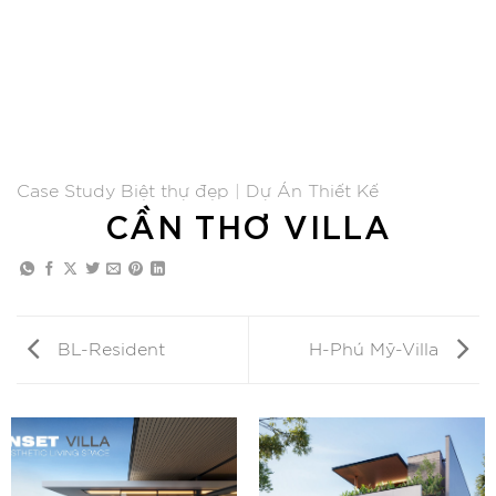
Case Study Biệt thự đẹp
|
Dự Án Thiết Kế
CẦN THƠ VILLA
BL-Resident
H-Phú Mỹ-Villa