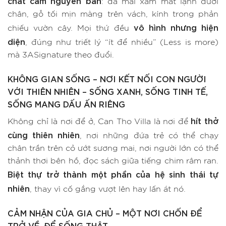
chất cảm nguyên bản
: đá mài xám mát lạnh dưới
chân, gỗ tối mịn màng trên vách, kính trong phản
vô hình nhưng hiện
chiếu vườn cây. Mọi thứ đều
diện
, đúng như triết lý “ít để nhiều” (Less is more)
mà 3ASignature theo đuổi.
KHÔNG GIAN SỐNG – NƠI KẾT NỐI CON NGƯỜI
VỚI THIÊN NHIÊN – SỐNG XANH, SỐNG TINH TẾ,
SỐNG MANG DẤU ẤN RIÊNG
hít thở
Không chỉ là nơi để ở, Can Tho Villa là nơi để
cùng thiên nhiên
, nơi những đứa trẻ có thể chạy
chân trần trên cỏ ướt sương mai, nơi người lớn có thể
thảnh thơi bên hồ, đọc sách giữa tiếng chim râm ran.
Biệt thự trở thành một phần của hệ sinh thái tự
nhiên
, thay vì cố gắng vượt lên hay lấn át nó.
CẢM NHẬN CỦA GIA CHỦ – MỘT NƠI CHỐN ĐỂ
TRỞ VỀ, ĐỂ SỐNG THẬT