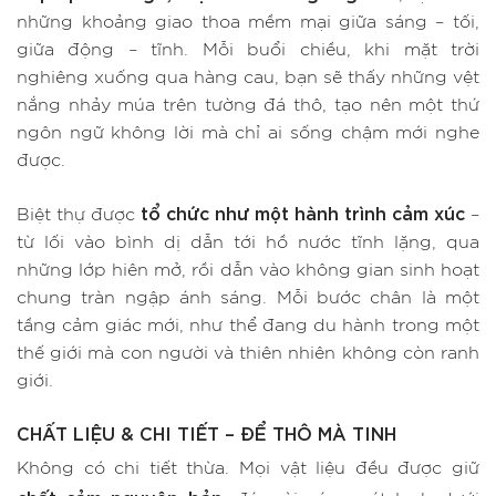
những khoảng giao thoa mềm mại giữa sáng – tối,
giữa động – tĩnh. Mỗi buổi chiều, khi mặt trời
nghiêng xuống qua hàng cau, bạn sẽ thấy những vệt
nắng nhảy múa trên tường đá thô, tạo nên một thứ
ngôn ngữ không lời mà chỉ ai sống chậm mới nghe
được.
tổ chức như một hành trình cảm xúc
Biệt thự được
–
từ lối vào bình dị dẫn tới hồ nước tĩnh lặng, qua
những lớp hiên mở, rồi dẫn vào không gian sinh hoạt
chung tràn ngập ánh sáng. Mỗi bước chân là một
tầng cảm giác mới, như thể đang du hành trong một
thế giới mà con người và thiên nhiên không còn ranh
giới.
CHẤT LIỆU & CHI TIẾT – ĐỂ THÔ MÀ TINH
Không có chi tiết thừa. Mọi vật liệu đều được giữ