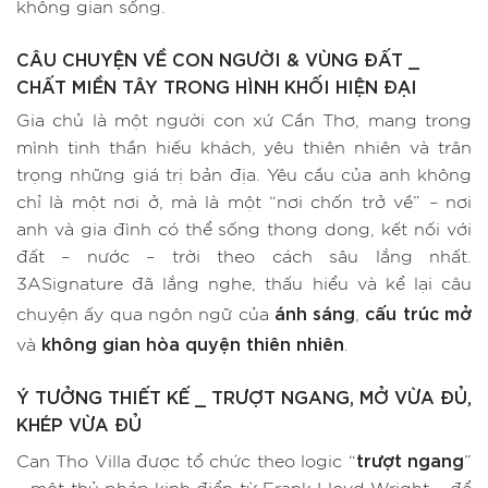
không gian sống.
CÂU CHUYỆN VỀ CON NGƯỜI & VÙNG ĐẤT _
CHẤT MIỀN TÂY TRONG HÌNH KHỐI HIỆN ĐẠI
Gia chủ là một người con xứ Cần Thơ, mang trong
mình tinh thần hiếu khách, yêu thiên nhiên và trân
trọng những giá trị bản địa. Yêu cầu của anh không
chỉ là một nơi ở, mà là một “nơi chốn trở về” – nơi
anh và gia đình có thể sống thong dong, kết nối với
đất – nước – trời theo cách sâu lắng nhất.
3ASignature đã lắng nghe, thấu hiểu và kể lại câu
ánh sáng
cấu trúc mở
chuyện ấy qua ngôn ngữ của
,
không gian hòa quyện thiên nhiên
và
.
Ý TƯỞNG THIẾT KẾ _ TRƯỢT NGANG, MỞ VỪA ĐỦ,
KHÉP VỪA ĐỦ
trượt ngang
Can Tho Villa được tổ chức theo logic “
”