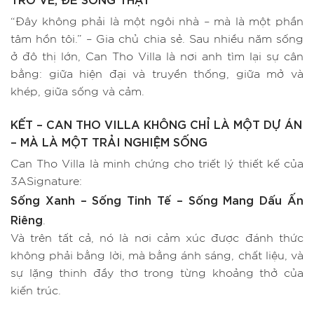
“Đây không phải là một ngôi nhà – mà là một phần
tâm hồn tôi.” – Gia chủ chia sẻ. Sau nhiều năm sống
ở đô thị lớn, Can Tho Villa là nơi anh tìm lại sự cân
bằng: giữa hiện đại và truyền thống, giữa mở và
khép, giữa sống và cảm.
KẾT – CAN THO VILLA KHÔNG CHỈ LÀ MỘT DỰ ÁN
– MÀ LÀ MỘT TRẢI NGHIỆM SỐNG
Can Tho Villa là minh chứng cho triết lý thiết kế của
3ASignature:
Sống Xanh – Sống Tinh Tế – Sống Mang Dấu Ấn
Riêng
.
Và trên tất cả, nó là nơi cảm xúc được đánh thức
không phải bằng lời, mà bằng ánh sáng, chất liệu, và
sự lặng thinh đầy thơ trong từng khoảng thở của
kiến trúc.